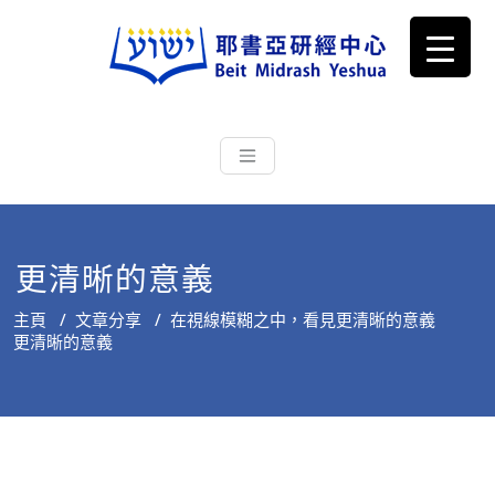
耶書亞研經中心
從猶太文化認識主耶穌，從猶太
根源明白聖經，成為更好的門徒
更清晰的意義
主頁
/
文章分享
/
在視線模糊之中，看見更清晰的意義
更清晰的意義