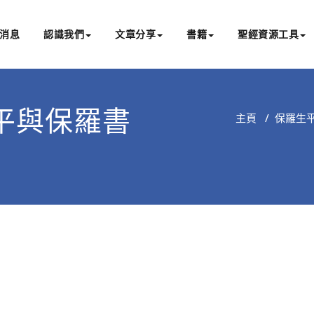
消息
認識我們
文章分享
書籍
聖經資源工具
書亞研經中心
文化認識主耶穌，從猶太根源明白聖經，成為更好的門徒
平與保羅書
主頁
/
保羅生