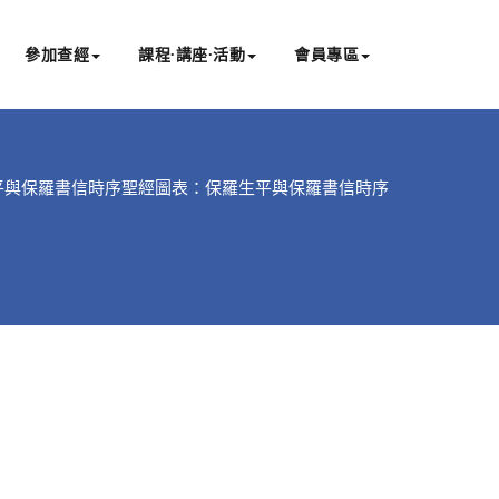
參加查經
課程∙講座∙活動
會員專區
平與保羅書信時序
聖經圖表：保羅生平與保羅書信時序