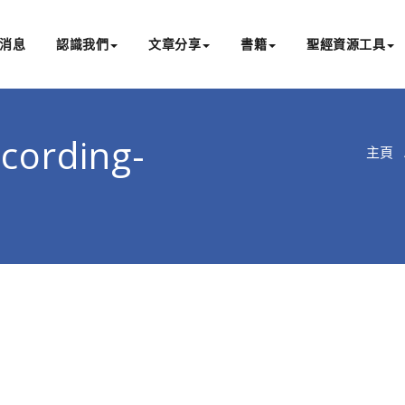
消息
認識我們
文章分享
書籍
聖經資源工具
書亞研經中心
文化認識主耶穌，從猶太根源明白聖經，成為更好的門徒
cording-
主頁