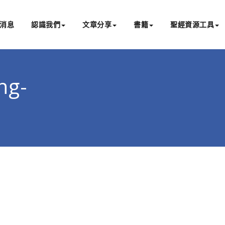
消息
認識我們
文章分享
書籍
聖經資源工具
書亞研經中心
文化認識主耶穌，從猶太根源明白聖經，成為更好的門徒
ng-