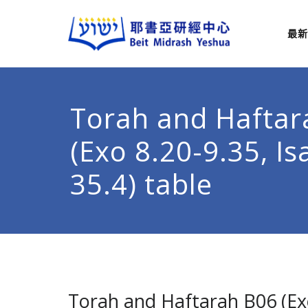
最新
耶
從猶太
Torah and Haftar
(Exo 8.20-9.35, Is
35.4) table
Torah and Haftarah B06 (Exo 