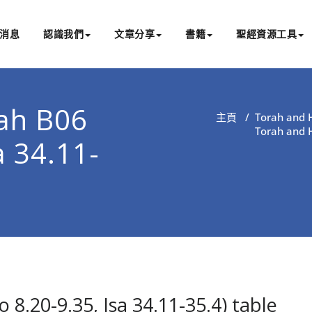
消息
認識我們
文章分享
書籍
聖經資源工具
書亞研經中心
文化認識主耶穌，從猶太根源明白聖經，成為更好的門徒
ah B06
主頁
/
Torah and H
Torah and H
a 34.11-
8.20-9.35, Isa 34.11-35.4) table