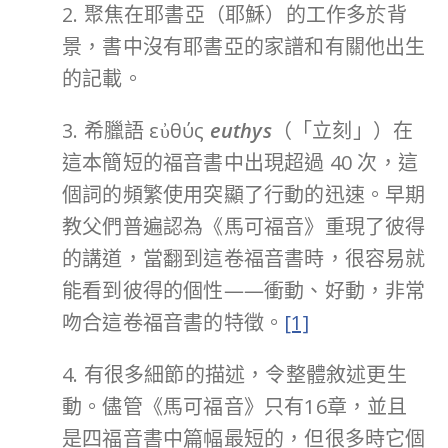
2. 聚焦在耶書亞（耶穌）的工作多於背
景，書中沒有耶書亞的家譜和有關他出生
的記載。
3. 希臘語 εὐθύς
euthys
（「立刻」）在
這本簡短的福音書中出現超過 40 次，這
個詞的頻繁使用突顯了行動的迅速。早期
教父們普遍認為《馬可福音》重現了彼得
的講道，當翻到這卷福音書時，很容易就
能看到彼得的個性——衝動、好動，非常
吻合這卷福音書的特徵。
[1]
4. 有很多細節的描述，令整體敘述更生
動。儘管《馬可福音》只有16章，並且
是四福音書中篇幅最短的，但很多時它個