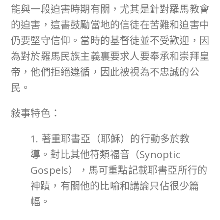
能與一段迫害時期有關，尤其是針對羅馬教會
的迫害，這書鼓勵當地的信徒在苦難和迫害中
仍要堅守信仰。當時的基督徒並不受歡迎，因
為對於羅馬民族主義裏要求人要奉承和崇拜皇
帝，他們拒絕遵循，因此被視為不忠誠的公
民。
敍事特色：
1. 著重耶書亞（耶穌）的行動多於教
導。對比其他符類福音（Synoptic
Gospels），馬可重點記載耶書亞所行的
神蹟，有關他的比喻和講論只佔很少篇
幅。