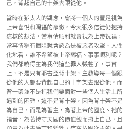
己，背起自己的十架去跟從他。
當時在猶太人的觀念，會將一個人的豐足視為
上帝喜悅和賜福的象徵。今天很多信徒仍抱持
這樣的想法，當事情順利就會視為上帝祝福，
當事情稍有攔阻就會認為是被惡者攻擊。人性
化地看，誰不希望被上帝賜福、事事順利呢？
我們都曉得主為我們這些罪人犧牲了，事實
上，不是只有耶書亞背十架，主教導每一個跟
從他的人都要背起自己的十字架去跟從他。而
背十架並不是指我們要面對一些個人生活上所
遇到的困難，這不是背十架，因為背十架不是
為自己，而是為著主，為著上帝的國度、祂的
福音，為著持守天國的價值觀而擺上自己，且
願意為此去受苦和犧牲，這在於跟從主的人是