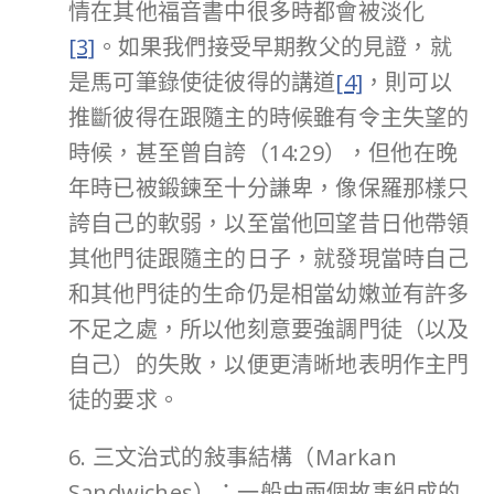
情在其他福音書中很多時都會被淡化
[3]
。如果我們接受早期教父的見證，就
是馬可筆錄使徒彼得的講道
[4]
，則可以
推斷彼得在跟隨主的時候雖有令主失望的
時候，甚至曾自誇（14:29），但他在晚
年時已被鍛鍊至十分謙卑，像保羅那樣只
誇自己的軟弱，以至當他回望昔日他帶領
其他門徒跟隨主的日子，就發現當時自己
和其他門徒的生命仍是相當幼嫩並有許多
不足之處，所以他刻意要強調門徒（以及
自己）的失敗，以便更清晰地表明作主門
徒的要求。
6. 三文治式的敍事結構（Markan
Sandwiches）：一般由兩個故事組成的