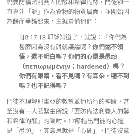
們要防備法利賽人的酵和希律的酵，門徒卻一
直專注「餅」作為食物的物質層面，並開始因
為餅而爭論起來，主就責備他們：
可8:17-18 耶穌知道了，就說：「你們為
甚麼因為沒有餅就議論呢？
你們還不領
悟，還不明白嗎？你們的心還是愚頑
（
πεπωρωμένην
；
hardened
）嗎？
你們有眼睛，看不見嗎？有耳朵，聽不到
嗎？也不記得嗎？
門徒不理解耶書亞的教導並他所行的神蹟，甚
至沒有一人著緊主所說「要防備法利賽人的酵
和希律的酵」的囑咐。17節指出門徒的心還
是「愚頑」，其意思就是「心硬」。門徒沒意