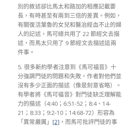
別的敘述卻比馬太和路加的相應記載要
長，有時甚至有兩到三倍的差異。例如，
有關復活葉魯的女兒和醫治經血不止的婦
人的記述，馬可總共用了 22 節經文去描
述，而馬太只用了 9 節經文去描述這兩
件事。
5. 很多新約學者注意到《馬可福音》十
分強調門徒的問題和失敗，作者對他們並
沒有多少正面的描述（像是刻意省略）。
有學者將《馬可福音》對門徒缺乏理解能
力的描述（4:40；6:51-52；8:4、14-
21；8:33；9:2-10；14:68-72）形容為
「異常嚴厲」
[2]
，而馬可批評門徒的事