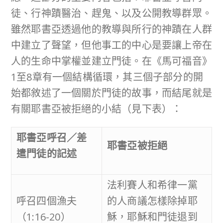
徒、行神蹟醫治、趕鬼、以及公開教導群眾。
雖然耶書亞透過他的教導與所行的神蹟在人群
中建立了聲望，但他事工的中心是要讓上帝在
人的生命中掌權並建立門徒。在《馬可福音》
1至8章有一個結構循環，其三個子部分的開
始都敘述了一個關於門徒的故事，而結尾就是
有關耶書亞被拒絕的小結（見下表）：
耶書亞呼召／差
耶書亞被拒絕
遣門徒的記述
法利賽人和希律一黨
呼召四個漁夫
的人商議怎樣除掉耶
（1:16-20）
穌，耶穌和門徒退到