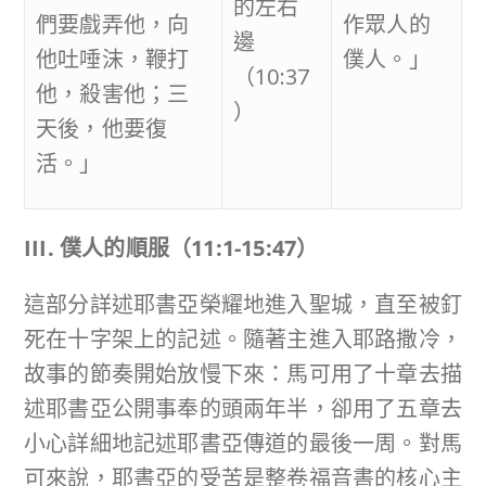
的左右
們要戲弄他，向
作眾人的
邊
他吐唾沫，鞭打
僕人。」
（10:37
他，殺害他；三
）
天後，他要復
活。」
III.
僕人的順服（
11:1-15:47
）
這部分詳述耶書亞榮耀地進入聖城，直至被釘
死在十字架上的記述。隨著主進入耶路撒冷，
故事的節奏開始放慢下來：馬可用了十章去描
述耶書亞公開事奉的頭兩年半，卻用了五章去
小心詳細地記述耶書亞傳道的最後一周。對馬
可來說，耶書亞的受苦是整卷福音書的核心主