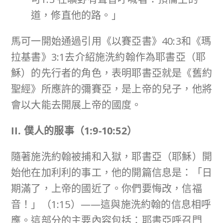
道，修直他的路。」
馬可一開始通過引用《以賽亞書》40:3和《瑪
拉基書》3:1去介紹施洗約翰作為耶書亞（耶
穌）的先行者的角色，表明耶書亞就是《舊約
聖經》所應許的彌賽亞，是上帝的兒子，他將
會以大能去開展上帝的國度。
II. 僕人的服事（
1:9-10:52
）
隨著施洗約翰被捕和入獄，耶書亞（耶穌）開
始他在加利利的事工，他的開篇信息是：「日
期滿了，上帝的國近了。你們要悔改，信福
音！」（1:15）——這與施洗約翰的信息相呼
應。這部分的主要內容包括：耶書亞呼召門