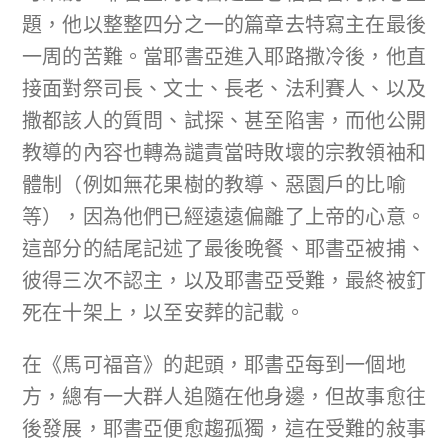
題，他以整整四分之一的篇章去特寫主在最後
一周的苦難。當耶書亞進入耶路撒冷後，他直
接面對祭司長、文士、長老、法利賽人、以及
撒都該人的質問、試探、甚至陷害，而他公開
教導的內容也轉為譴責當時敗壞的宗教領袖和
體制（例如無花果樹的教導、惡園戶的比喻
等），因為他們已經遠遠偏離了上帝的心意。
這部分的結尾記述了最後晚餐、耶書亞被捕、
彼得三次不認主，以及耶書亞受難，最終被釘
死在十架上，以至安葬的記載。
在《馬可福音》的起頭，耶書亞每到一個地
方，總有一大群人追隨在他身邊，但故事愈往
後發展，耶書亞便愈趨孤獨，這在受難的敍事