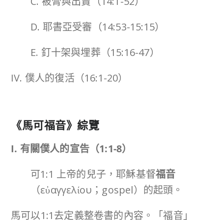
C. 被膏與出賣（14:1-52）
D. 耶書亞受審（14:53-15:15）
E. 釘十架與埋葬（15:16-47）
IV. 僕人的復活（16:1-20）
《馬可福音》綜覽
I. 有關僕人的宣告（
1:1-8
）
可1:1 上帝的兒子，耶穌基督
福音
（εὐαγγελίου；gospel）的起頭。
馬可以1:1去定義整卷書的內容。「福音」