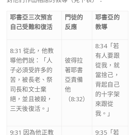
耶書亞三次預言
門徒的
耶書亞的
自己受難和復活
反應
教導
8:34「若
8:31 從此，他教
有人要跟
導他們說：「人
彼得拉
從我，就
子必須受許多的
著耶書
當捨己，
苦，被長老、祭
亞責備
背起自己
司長和文士棄
他
的十字架
絕，並且被殺，
（8:32）
來跟從
三天後復活。」
我。」
9:31 因為他正教
9:35「若