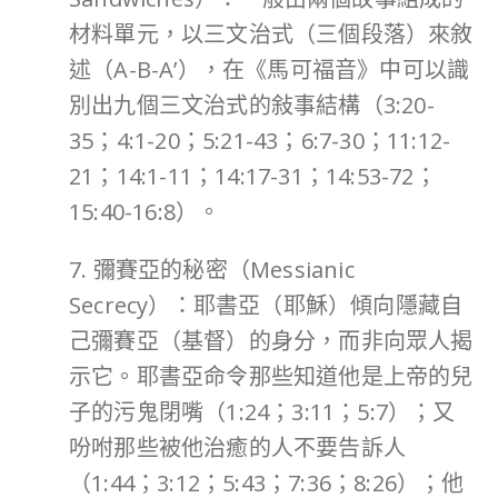
材料單元，以三文治式（三個段落）來敘
述（A-B-A’），在《馬可福音》中可以識
別出九個三文治式的敍事結構（3:20-
35；4:1-20；5:21-43；6:7-30；11:12-
21；14:1-11；14:17-31；14:53-72；
15:40-16:8）。
7. 彌賽亞的秘密（Messianic
Secrecy）：耶書亞（耶穌）傾向隱藏自
己彌賽亞（基督）的身分，而非向眾人揭
示它。耶書亞命令那些知道他是上帝的兒
子的污鬼閉嘴（1:24；3:11；5:7）；又
吩咐那些被他治癒的人不要告訴人
（1:44；3:12；5:43；7:36；8:26）；他