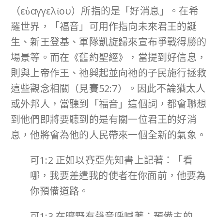
（εὐαγγελίου）所指的是「好消息」。在希
羅世界，「福音」可用作指向未來君王的誕
生、新王登基、軍隊凱旋歸來宣布爭戰得勝的
場景等。而在《舊約聖經》，當提到好信息，
則與上帝作王、祂興起並向祂的子民施行拯救
這些觀念相關（見賽52:7）。因此不論猶太人
或外邦人，當聽到「福音」這個詞，都會聯想
到他們即將要聽到的是有關一位君王的好消
息，他將會為他的人民帶來一個全新的氣象。
可1:2 正如以賽亞先知書上記著：「看
哪，我要差遣我的使者在你面前，他要為
你預備道路。
可1:3 在曠野有聲音呼喊著：預備主的