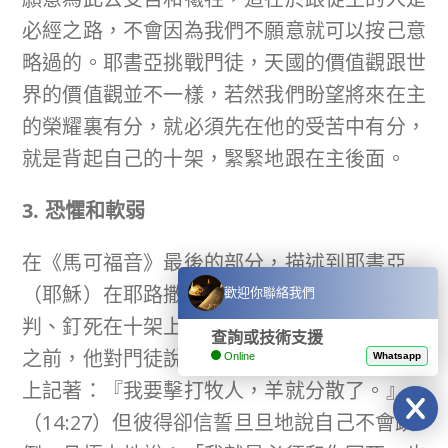
必經之路，不會因為我們不願意就可以按己意
略過的。耶書亞挑戰門徒，天國的價值觀跟世
界的價值觀並不一樣，若然我們盼望將來在主
的榮耀裏有分，就必須先在他的受苦中有分，
就是背起自己的十架，緊緊地跟在主後面。
3. 恐懼和軟弱
在《馬可福音》最後的部分，描述到耶書亞
（耶穌）在耶路撒冷受難，他被人捉拿、審
歡迎你聯絡我們
判、釘死在十架上。在耶書亞前往客西馬尼園
查詢或技術支援
之前，他對門徒說：「你們都要跌倒，因為經
Online
Whatsapp
上記著：『我要擊打牧人，羊就分散了。』」
（14:27）但彼得卻信誓旦旦地說自己不會跌