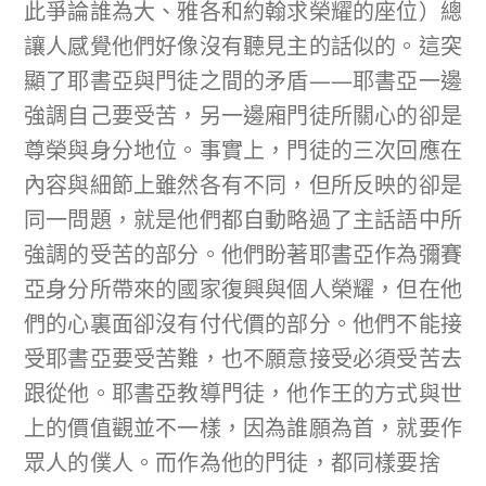
此爭論誰為大、雅各和約翰求榮耀的座位）總
讓人感覺他們好像沒有聽見主的話似的。這突
顯了耶書亞與門徒之間的矛盾——耶書亞一邊
強調自己要受苦，另一邊廂門徒所關心的卻是
尊榮與身分地位。事實上，門徒的三次回應在
內容與細節上雖然各有不同，但所反映的卻是
同一問題，就是他們都自動略過了主話語中所
強調的受苦的部分。他們盼著耶書亞作為彌賽
亞身分所帶來的國家復興與個人榮耀，但在他
們的心裏面卻沒有付代價的部分。他們不能接
受耶書亞要受苦難，也不願意接受必須受苦去
跟從他。耶書亞教導門徒，他作王的方式與世
上的價值觀並不一樣，因為誰願為首，就要作
眾人的僕人。而作為他的門徒，都同樣要捨