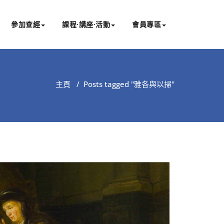
參加查經
課程∙講座∙活動
會員專區
主頁
/
Posts tagged "雅各與以掃"