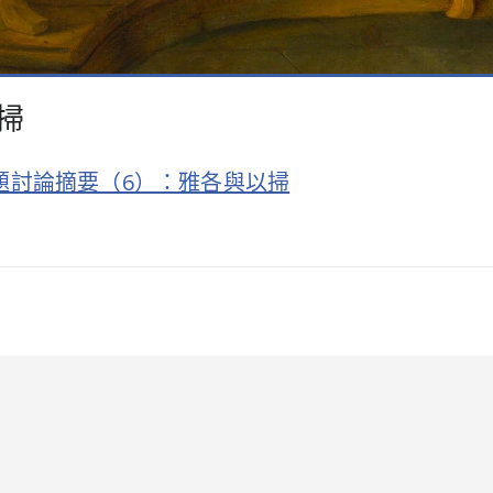
以掃
的問題討論摘要（6）：雅各與以掃