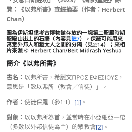
「安息日研經坊」（
2023
）《新約聖經》綜
覽：《以弗所書》查經摘要（作者：
Herbert
Chan
）
圖為伊斯坦堡考古博物館存放的一塊第二聖殿時期
聖殿山出土的石牆（內容見
註7
），保羅可能用來
寓意外邦人和猶太人之間的分隔（見2:14）；來相
片來源 © Herbert Chan/Beit Midrash Yeshua
簡介《以弗所書》
書名：
以弗所書，希臘文ΠΡΟΣ ΕΦΕΣΙΟΥΣ，
意思是「致以弗所（教會／信徒）」。
作者：
使徒保羅（參1:1）
[1]
。
對象：
以以弗所為首，並當時在小亞細亞一帶
（多數以外邦信徒為主）的眾教會
[2]
。