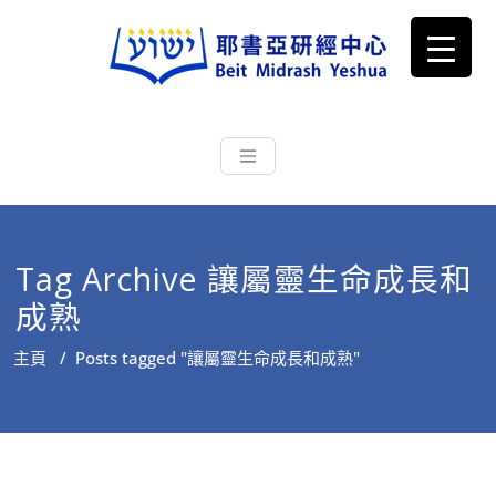
耶書亞研經中心
從猶太文化認識主耶穌，從猶太
根源明白聖經，成為更好的門徒
Tag Archive 讓屬靈生命成長和
成熟
主頁
/
Posts tagged "讓屬靈生命成長和成熟"