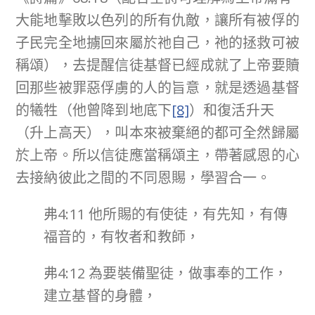
大能地擊敗以色列的所有仇敵，讓所有被俘的
子民完全地擄回來屬於祂自己，祂的拯救可被
稱頌），去提醒信徒基督已經成就了上帝要贖
回那些被罪惡俘虜的人的旨意，就是透過基督
的犧牲（他曾降到地底下
[8]
）和復活升天
（升上高天），叫本來被棄絕的都可全然歸屬
於上帝。所以信徒應當稱頌主，帶著感恩的心
去接納彼此之間的不同恩賜，學習合一。
弗4:11 他所賜的有使徒，有先知，有傳
福音的，有牧者和教師，
弗4:12 為要裝備聖徒，做事奉的工作，
建立基督的身體，