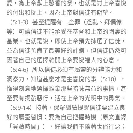
愛，為上帝獻上馨香的祭，也就是討上帝喜悅
的付出和擺上，因為上帝對信徒有期望。
（5:1-3）甚至提醒有一些罪（淫亂、拜偶像
等）可讓信徒不能承受在基督和上帝的國裏的
基業。也就是說，即使上帝預先揀選了信徒，
並為信徒預備了最美好的計劃，但信徒仍然可
因著自己的選擇離開上帝要祝福人的心意。
（5:4-6）所以信徒必須有屬靈的分辨能力和
洞察力，知道甚麼才是主喜悅的事（5:10），
懂得刻意地選擇離棄那些暗昧無益的事情，甚
至要有揭發惡行，活在上帝的光明中的勇氣。
（5:9-14）接著，保羅繼續提醒信徒要建立良
好的屬靈習慣：要為自己把握時機（原文直譯
「買贖時間」），好讓我們不隨著世俗行惡；