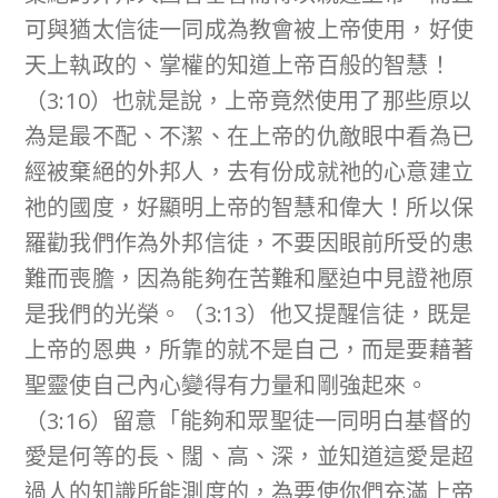
可與猶太信徒一同成為教會被上帝使用，好使
天上執政的、掌權的知道上帝百般的智慧！
（3:10）也就是說，上帝竟然使用了那些原以
為是最不配、不潔、在上帝的仇敵眼中看為已
經被棄絕的外邦人，去有份成就祂的心意建立
祂的國度，好顯明上帝的智慧和偉大！所以保
羅勸我們作為外邦信徒，不要因眼前所受的患
難而喪膽，因為能夠在苦難和壓迫中見證祂原
是我們的光榮。（3:13）他又提醒信徒，既是
上帝的恩典，所靠的就不是自己，而是要藉著
聖靈使自己內心變得有力量和剛強起來。
（3:16）留意「能夠和眾聖徒一同明白基督的
愛是何等的長、闊、高、深，並知道這愛是超
過人的知識所能測度的，為要使你們充滿上帝