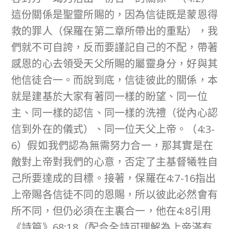
這份關係是聖靈所賜的，因為信徒既是蒙恩得
救的罪人（保羅在第二章所帶出的重點），我
們就不可自誇，反而要謹記自己的不配，帶著
感恩的心去領受天父所賜的屬靈身分，好與其
他信徒合一。而說到底，信徒彼此的關係，本
就是建基於大家有著同一樣的盼望、同一位
主、同一樣的認信、同一樣的洗禮（從內心認
信到外在的儀式）、同一位天父上帝。（4:3-
6）假如我們認為無需努力合一，那其實是在
敵對上帝對我們的心意，否定了主基督犧牲自
己所要達成的目標。接著，保羅在4:7-16指出
上帝賜各信徒不同的恩賜，所以彼此必然會有
所不同，但仍必須在主裏合一，他在4:8引用
《詩篇》68:18（配合全詩可理解為上帝滿有