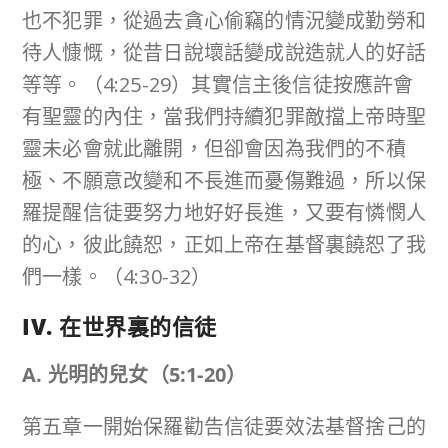
也不犯罪，從過去貪心偷竊的情況變成勤勞和
待人慷慨，從昔日說壞話變成說造就人的好話
等等。（4:25-29）其實信主後信徒按應許會
有聖靈的內住，當我們持續犯罪敵擋上帝時聖
靈未必會就此離開，但卻會因為我們的不積
極、不願意改變和不長進而憂傷難過，所以保
羅提醒信徒要努力地好好長進，又要有憐憫人
的心，彼此饒恕，正如上帝在基督裏饒恕了我
們一樣。（4:30-32）
IV. 在世界裏的信徒
A. 光明的兒女（
5:1-20
）
第五章一開始保羅勸告信徒要效法基督捨己的