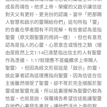
成長而禱告。他求上帝、榮耀的父啟示讓信徒
對天父有更好、更充份的認識。當中「把那賜
人智慧和啟示的靈賜給你們」這句所指「靈」
的含義在學者間有不同見解，有些會認為是指
聖靈（原文跟聖靈的用詞一樣），但也有意見
認為是指人的心靈、心思意念或悟性之類（理
由是既然上文1:14已清楚指出信主的人有聖靈
作為憑據， 1:17就理應不是繼續求上帝賜人
聖靈）。但因為經文形容這是「啟示」的靈，
故此筆者認為這理應指向聖靈，因為信徒在信
主後雖然領受了聖靈，卻不等於完全順服於聖
靈或被聖靈充滿，所以這裏理解為聖靈仍較為
恰當。也就是說，保羅禱告希望信徒能讓聖靈
在他們心裏發生果效，讓他們活出上帝的智