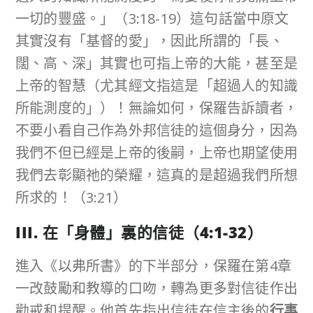
一切的豐盛。」（3:18-19）這句話當中原文
其實沒有「基督的愛」，因此所謂的「長、
闊、高、深」其實也可指上帝的大能，甚至是
上帝的智慧（尤其經文指這是「超過人的知識
所能測度的」）！無論如何，保羅告訴讀者，
不要小看自己作為外邦信徒的這個身分，因為
我們不但已經是上帝的後嗣，上帝也期望使用
我們去彰顯祂的榮耀，這真的是超過我們所想
所求的！（3:21）
III.
在「身體」裏的信徒（
4:1-32
）
進入《以弗所書》的下半部分，保羅在第4章
一改鼓勵和教導的口吻，轉為更多對信徒作出
勸戒和提醒。他首先指出信徒在信主後的
行事