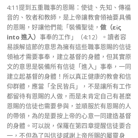
4:11提到五重職事的恩賜：使徒、先知、傳福
音的、牧者和教師，是上帝讓教會領袖要具備
的恩賜，好讓他們能「裝備聖徒，
做（
εἰς
into
進入）
事奉的工作」（4:12）。讀者容
易誤解這節的意思為擁有這些職事恩賜的信徒
領袖才需要事奉，建立基督的身體，但其實原
文的意思是裝備所有信徒「進入」事奉，一同
建立起基督的身體！所以真正健康的教會和信
仰群體，應當「全民皆兵」，不是讓所有工作
都留待有恩賜的人做，而是未肯定自己有甚麼
恩賜的信徒也需要參與，並順服於有恩賜的人
的帶領，為的是要按上帝的心意一同建造基督
的身體。可以說，保羅在第四章提醒信徒要合
一，不但為了叫信徒感謝上帝所賜的屬靈身