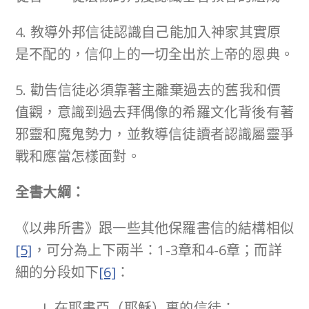
4. 教導外邦信徒認識自己能加入神家其實原
是不配的，信仰上的一切全出於上帝的恩典。
5. 勸告信徒必須靠著主離棄過去的舊我和價
值觀，意識到過去拜偶像的希羅文化背後有著
邪靈和魔鬼勢力，並教導信徒讀者認識屬靈爭
戰和應當怎樣面對。
全書大綱：
《以弗所書》跟一些其他保羅書信的結構相似
[5]
，可分為上下兩半：1-3章和4-6章；而詳
細的分段如下
[6]
：
I. 在耶書亞（耶穌）裏的信徒：