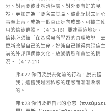
分、對內要彼此融洽相處、對外要有好的見
證，更加是為了要各盡其職、彼此配搭去同心
事奉上帝，成為一個真正步向成熟、可被主使
用的信徒群體。（4:13-16）要達至這地步，
信徒必須被「在基督裏所學習的真理教導」去
更新改變自己的生命，好讓自己懂得棄絕信主
前的外邦拜偶像文化、放縱情慾和貪婪的情
況。（4:17-21）
弗4:22 你們要脫去從前的行為，脫去舊
我；這舊我是因私慾的迷惑而漸漸敗壞
的。
弗4:23 你們要把自己的
心志（
πνεύματι