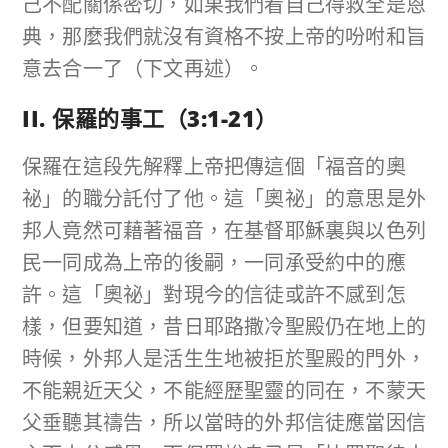
己不配關係密切，如果我們看自己得救全是恩
典，那麼我們就沒有資格不按上帝的吩咐和旨
意去合一了（下文再述）。
II. 保羅的事工（
3:1-21
）
保羅在這段先解釋上帝把傳這個「福音的奧
祕」的職分託付了他。這「奧祕」的意思是外
邦人竟然可藉著福音，在基督耶穌裏與以色列
民一同成為上帝的後嗣，一同承受約中的應
許。這「奧祕」對現今的信徒或許不感到怎
樣，但要知道，昔日耶路撒冷聖殿仍在地上的
時候，外邦人是活生生地被拒於聖殿的門外，
不能親近天父，不能經歷聖靈的同在，不蒙天
父垂聽其禱告，所以當時的外邦信徒應當因信