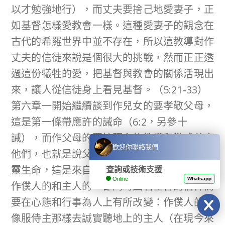
以才勉強地行），而丈夫要捨己地愛妻子，正
如基督怎樣愛教會一樣。這種愛妻子的觀念在
古代的希羅世界中並不存在，所以這教導對作
丈夫的信徒來說是個很大的挑戰，然而正正透
過這份犧牲的愛，把基督與教會的關係活現出
來，讓人從信徒身上看見基督。（5:21-33）
第六章一開始繼續談到作兒女的要孝敬父母，
這是第一條帶應許的誡命（6:2，另參十
誡），而作父母的要按照主的教導和勸戒養育
歡迎你聯絡我們
他們，也就是說父母絕對有責任培育子女的屬
靈生命，這是來自上帝對父母的召命。另外，
查詢或技術支援
Online
Whatsapp
作僕人的和主人的，都同時因著基督的信仰而
要在心態和行事為人上有所改變：作僕人的要
像服侍主那樣去誠實聽地上的主人（在現今來