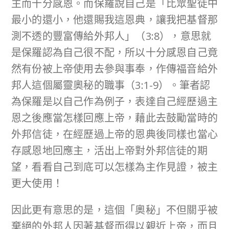
主而十分感恩。而保羅說自己是「比眾聖徒中
最小的還小，他還賜我這恩典，讓我把基督那
測不透的豐富傳給外邦人」（3:8），意思就
是保羅認為自己很不配，所以十分感恩自己竟
然有份被上帝使用去參與事奉，作傳福音給外
邦人這個屬靈奧秘的職事（3:1-9）。筆者認
為保羅是以自己作為例子，表達自己經歷過主
恩之後應當怎樣回應上帝，藉此去鼓勵當時的
外邦信徒，在經歷過上帝的恩典後同樣也當心
存感恩地回應主，活出上帝對外邦信徒的期
望，看看自己到底可以怎樣為主作見證，被主
更大使用！
因此更有意思的是，這個「奧秘」不但關乎被
棄絕的外邦人因著基督而得以親近上帝，而且