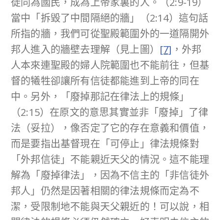
徒同為國民，成為上帝家裏的人。（2:9-19）
當中「拆毀了中間隔絕的牆」（2:14）這句話
所指的牆，我們可從聖殿範圍外的一道隔開外
邦人進入的牆壁去理解（見上圖）
[7]
，外邦
人本來連聖殿的婦人院範圍也不能前往，但基
督的犧牲卻讓所有信徒都能進到上帝的同在
中。另外，「廢掉那記在律法上的規條」
（2:15）在原文的意思其實並非「廢掉」了律
法（妥拉），像否定了它的存在意義和價值，
而是要指出基督現在「可停止」律法規條對
「外邦信徒」不能親近天父的情況。這不能理
解為「廢掉律法」，因為不信主的「非信徒外
邦人」仍然是因著相關的律法規條而定為不
潔，受限制地不能與天父親近的！可以說，相