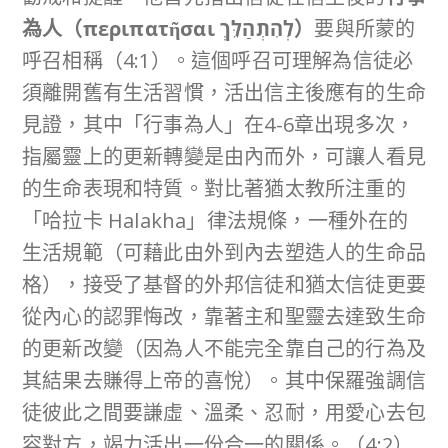
為人（
περιπατῆσαι
לְהִתְהַלֵּךְ
）
要與所蒙的
呼召相稱（4:1）。這個呼召可理解為信徒必
須離開舊有生活習慣，活出信主後應有的生命
見證，其中「行事為人」在4-6章出現多次，
指屬靈上的更新轉變是由內而外，可讓人看見
的生命表現和特質。對比著猶太教所注重的
「哈拉卡 Halakha」律法規條，一種外在的
生活規範（可藉此由外到內去塑造人的生命品
格），接受了基督的外邦信徒和猶太信徒更要
從內心的認罪悔改，靠著主和聖靈去達致生命
的更新改變（因為人不能完全靠自己的行為及
其結果去賺得上帝的喜悅）。其中保羅強調信
徒彼此之間要謙虛、溫柔、忍耐，用愛心去包
容對方，竭力活出一份合一的關係。（4:2）