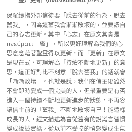
靈）更新（
ἀνανεοῦσθαι
pres.
）
，
保羅續指外邦信徒要「脫去從前的行為、脫去
舊我」，因為這舊我會漸漸敗壞的，並要讓自
己的心志更新。其中「心志」在原文其實是
πνεύματι「靈」，所以更好理解為我們的心
思意念藉著聖靈得以更新，而「更新」在原文
是現在式，可理解為「持續不斷地更新」的意
思，這正好對比不刻意「脫去舊我」的話就會
「漸漸敗壞」。也就是說，我們在信主後雖然
不會即時變成一個完美的人，但最重要是有否
進入一個持續不斷地更新進步的狀態，不再容
讓信主前的「舊我」不斷地敗壞自己！能這樣
成長的人，經文描述為會從舊有的說謊言習慣
變成說誠實話，從以前不受控的憤怒變成生氣