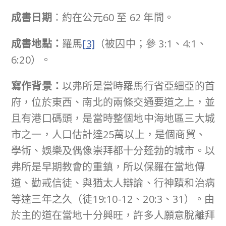
成書日期
：約在公元60 至 62 年間。
成書地點：
羅馬
[3]
（被囚中；參 3:1、4:1、
6:20）。
寫作背景：
以弗所是當時羅馬行省亞細亞的首
府，位於東西、南北的兩條交通要道之上，並
且有港口碼頭，是當時整個地中海地區三大城
市之一，人口估計達25萬以上，是個商貿、
學術、娛樂及偶像崇拜都十分蓬勃的城市。以
弗所是早期教會的重鎮，所以保羅在當地傳
道、勸戒信徒、與猶太人辯論、行神蹟和治病
等達三年之久（徒19:10-12、20:3、31）。由
於主的道在當地十分興旺，許多人願意脫離拜