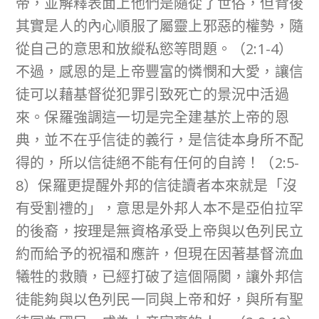
帝，並解釋表面上他們是隨從了世俗，但背後
其實是人的內心順服了屬靈上邪惡的權勢，隨
從自己的意思和放縱私慾等問題。（2:1-4）
不過，感恩的是上帝豐富的憐憫和大愛，讓信
徒可以藉基督從犯罪引致死亡的景況中活過
來。保羅強調這一切是完全建基於上帝的恩
典，並不在乎信徒的義行，是信徒本身所不配
得的，所以信徒絕不能有任何的自誇！（2:5-
8）保羅更提醒外邦的信徒讀者本來就是「沒
有受割禮的」，意思是外邦人本不是亞伯拉罕
的後裔，按理是無資格承受上帝與以色列民立
約而給予的祝福和應許，但現在因著基督流血
犧牲的救贖，已經打破了這個隔閡，讓外邦信
徒能夠與以色列民一同與上帝和好，與所有聖