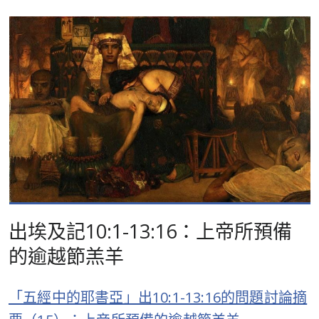
出埃及記10:1-13:16：上帝所預備
的逾越節羔羊
「五經中的耶書亞」出10:1-13:16的問題討論摘