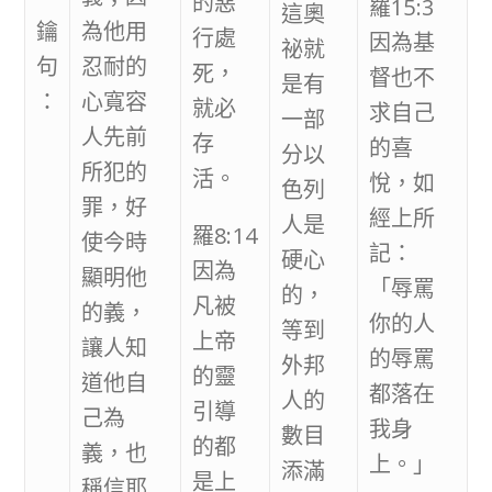
的惡
羅15:3
這奧
鑰
為他用
行處
因為基
祕就
句
忍耐的
死，
督也不
是有
：
心寬容
就必
求自己
一部
人先前
存
的喜
分以
所犯的
活。
悅，如
色列
罪，好
經上所
人是
羅8:14
使今時
記：
硬心
因為
顯明他
「辱罵
的，
凡被
的義，
你的人
等到
上帝
讓人知
的辱罵
外邦
的靈
道他自
都落在
人的
引導
己為
我身
數目
的都
義，也
上。」
添滿
是上
稱信耶