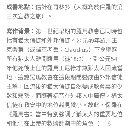
成書
地點：
估計在哥林多（大概寫於保羅的第
三次宣教之旅）。
寫作背景：
第一世紀早期的羅馬教會已同時包
括有猶太信徒和外邦信徒。公元49年羅馬王
克勞第（或譯革老丢；Claudius）下令驅逐
所有猶太人離開羅馬（徒18:2），到公元54
年他死後上任的羅馬王尼祿才讓猶太人回流當
地，這讓羅馬教會在這段期間變成由外邦信徒
主導，回流後的猶太信徒自然變成教會裏的少
數和弱勢。而隨著福音在外邦人中廣傳，猶太
信徒在教會中的地位越見微小。故此，保羅在
《羅馬書》當中特別強調了猶太人的重要地位
和他們在上帝的救贖計劃中的角色（1:16-