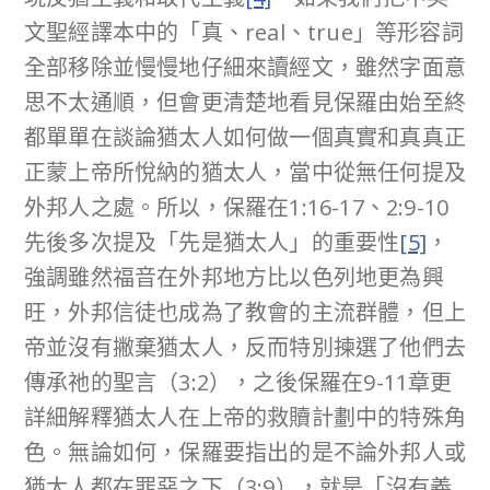
文聖經譯本中的「真、real、true」等形容詞
全部移除並慢慢地仔細來讀經文，雖然字面意
思不太通順，但會更清楚地看見保羅由始至終
都單單在談論猶太人如何做一個真實和真真正
正蒙上帝所悅納的猶太人，當中從無任何提及
外邦人之處。所以，保羅在1:16-17、2:9-10
先後多次提及「先是猶太人」的重要性
[5]
，
強調雖然福音在外邦地方比以色列地更為興
旺，外邦信徒也成為了教會的主流群體，但上
帝並沒有撇棄猶太人，反而特別揀選了他們去
傳承祂的聖言（3:2），之後保羅在9-11章更
詳細解釋猶太人在上帝的救贖計劃中的特殊角
色。無論如何，保羅要指出的是不論外邦人或
猶太人都在罪惡之下（3:9），就是「沒有義