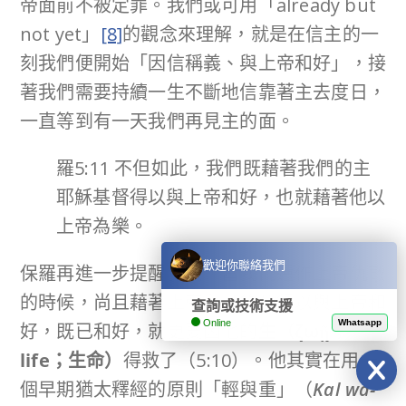
帝面前不被定罪。我們或可用「already but
not yet」
[8]
的觀念來理解，就是在信主的一
刻我們便開始「因信稱義、與上帝和好」，接
著我們需要持續一生不斷地信靠著主去度日，
一直等到有一天我們再見主的面。
羅5:11 不但如此，我們既藉著我們的主
耶穌基督得以與上帝和好，也就藉著他以
上帝為樂。
歡迎你聯絡我們
保羅再進一步提醒我們，當我們還作上帝仇敵
的時候，尚且藉著上帝兒子的死得以與上帝和
查詢或技術支援
Online
Whatsapp
好，既已和好，就更要因他的
生（
ζωῇ
；
life
；生命）
得救了（5:10）。他其實在用一
個早期猶太釋經的原則「輕與重」（
Kal wa-