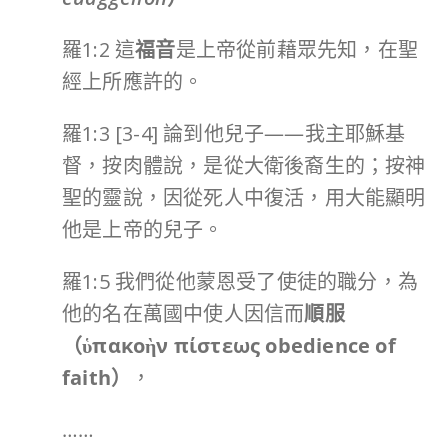
羅1:2 這
福音
是上帝從前藉眾先知，在聖
經上所應許的。
羅1:3 [3-4] 論到他兒子——我主耶穌基
督，按肉體說，是從大衛後裔生的；按神
聖的靈說，因從死人中復活，用大能顯明
他是上帝的兒子。
羅1:5 我們從他蒙恩受了使徒的職分，為
他的名在萬國中使人因信而
順服
（
ὑπακοὴν πίστεως obedience of
faith
）
，
……