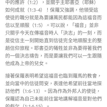
中的應許（1:2），並關乎主耶書亞（耶穌）
如何成就（1:3-4）！保羅又強調，他領受這
使徒的職分就是為要讓萬民都能因為這福音而
信以至順服（1:5）。可以說，「福音」並非
只關乎今天在傳福音時人「決志」的一刻，而
是從信主一刻開始直到信徒完全地順服主的整
趟信仰旅程。耶書亞的犧牲並非為要得著我們
的一個決志禱告，而是要讓我們可以一生跟隨
他成為上帝的兒女。
接著保羅表明希望這福音也臨到羅馬的教會，
並向當中的信徒問安，表達他希望前往當地探
訪他們（1:6-13）。因為作為外邦人的使徒，
保羅認為自己未能前往當地講解福音是對他們
的虧欠（1:14-15）。