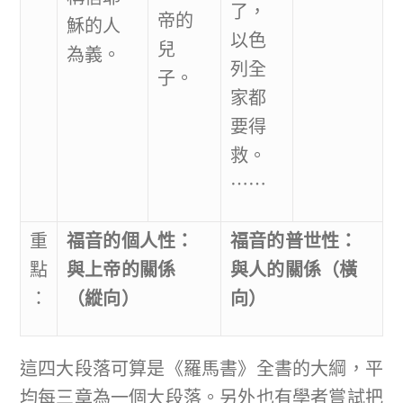
了，
帝的
穌的人
以色
兒
為義。
列全
子。
家都
要得
救。
⋯⋯
重
福音的個人性：
福音的普世性：
點
與上帝的關係
與人的關係（橫
：
（縱向）
向）
這四大段落可算是《羅馬書》全書的大綱，平
均每三章為一個大段落。另外也有學者嘗試把