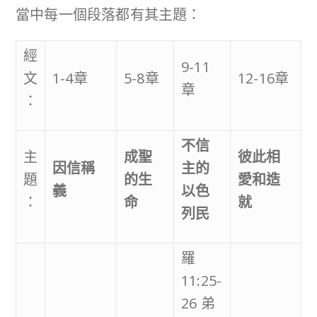
當中每一個段落都有其主題：
經
9-11
文
1-4章
5-8章
12-16章
章
：
不信
主
成聖
彼此相
因信稱
主的
題
的生
愛和造
義
以色
：
命
就
列民
羅
11:25-
26 弟