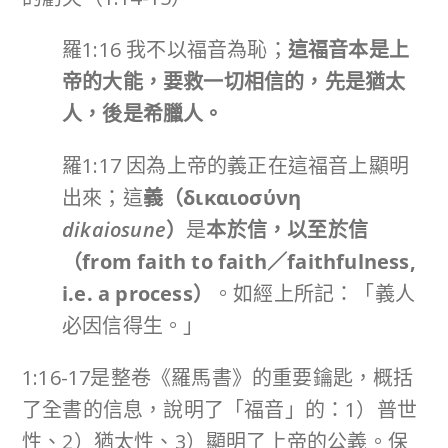
羅1:16 我不以福音為恥；
這福音本是上
帝的大能，要救一切相信的，先是猶太
人，後是希臘人。
羅1:17 因為上帝的義正在這福音上顯明
出來；這
義（
δικαιοσύνη
dikaiosune
）
是
本於信，以至於信
（
from faith to faith
／
faithfulness,
i.e. a process
）
。如經上所記：「義人
必因信得生。」
1:16-17是整卷《羅馬書》的重要鑰匙，概括
了全書的信息，說明了「福音」的：1）普世
性、2）猶太性、3）顯明了上帝的公義。保