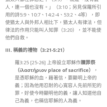
人，連一個也沒有。」（3:10；另見保羅所引
用的詩5:9、10:7、14:2-4、53:2、4等），即
使猶太人與外邦人相比下，猶太人有律法，但
律法的作用只能叫人知罪（3:20），並不能使
他們自救。
III.
稱義的禮物（
3:21-5:21
）
羅3:25 [25-26] 上帝設立耶穌作
贖罪祭
（
ἱλαστήριον place of sacrifice
）
，
是憑耶穌的血，藉著信，要顯明上帝的
義；因為他用忍耐的心寬容人先前所犯的
罪，好使今時顯明他的義，讓人知道他自
己為義，也稱信耶穌的人為義。