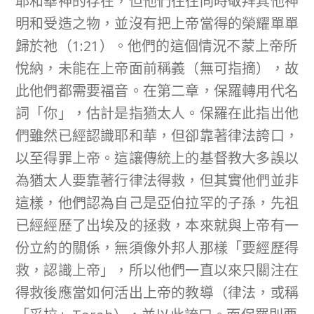
耶和華神的存在，但他們往往同時敬拜其他神
明和受造之物，並沒有把上帝當得的榮耀單單
歸於祂（1:21）。他們的這個情況不蒙上帝所
悅納，未能在上帝面前稱義（無可指摘），故
此他們都需要福音。在第二章，保羅轉用代名
詞「你」，估計是指猶太人。保羅在此指出他
們雖然已經認識耶和華，但卻靠著律法誇口，
以至得罪上帝。這讓傳統上的基督教大多誤以
為猶太人要靠著行律法得救，但其實他們並非
這樣，他們認為自己是亞伯拉罕的子孫，先祖
已經經歷了出埃及的拯救，本來就與上帝有一
份立約的關係，無須像外邦人那樣「要經歷得
救，認識上帝」，所以他們一直以來只關注在
得救後應當如何活出上帝的教導（律法，或稱