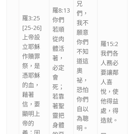
兄
羅8:13
們，
羅3:25
你們
我不
[25-26]
若順
願意
上帝設
從肉
你們
羅15:2
立耶穌
體活
不知
我們各
作贖罪
著，
道這
人務必
祭，是
必定
奧
要讓鄰
憑耶穌
會
祕，
人喜
的血，
死；
恐怕
悅，使
藉著
若靠
你們
他得益
信，要
著聖
自以
處，得
顯明上
靈把
為聰
造就。
帝的
身體
明。
義；因