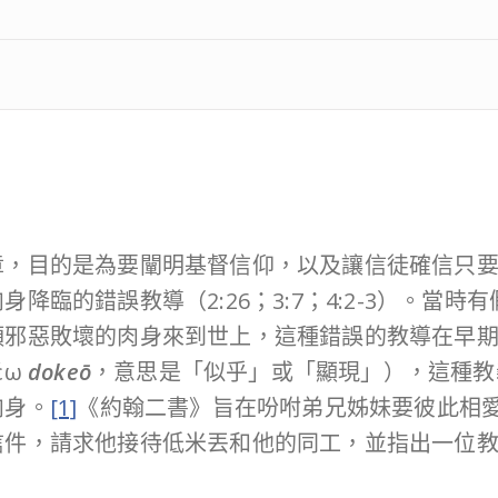
章，目的是為要闡明基督信仰，以及讓信徒確信只
臨的錯誤教導（2:26；3:7；4:2-3）。當時有
類邪惡敗壞的肉身來到世上，這種錯誤的教導在早
έω
dokeō
，意思是「似乎」或「顯現」），這種教
肉身。
[1]
《約翰二書》旨在吩咐弟兄姊妹要彼此相
信件，請求他接待低米丟和他的同工，並指出一位