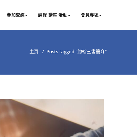
參加查經
課程∙講座∙活動
會員專區
主頁
/
Posts tagged "約翰三書簡介"