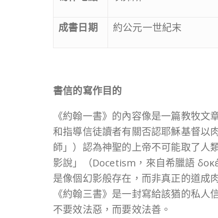
成書日期
約公元一世紀末
書信的寫作目的
《約翰一書》的內容像是一篇教牧文
和指導信徒讀者有關否認耶穌基督以肉身降
師」）認為神聖的上帝不可能取了人
影說」（Docetism，來自希臘語 δοκ
是像個幻影般存在，而非真正的道成
《約翰三書》是一封寫給該猶的私人
不要效法惡，而要效法善。