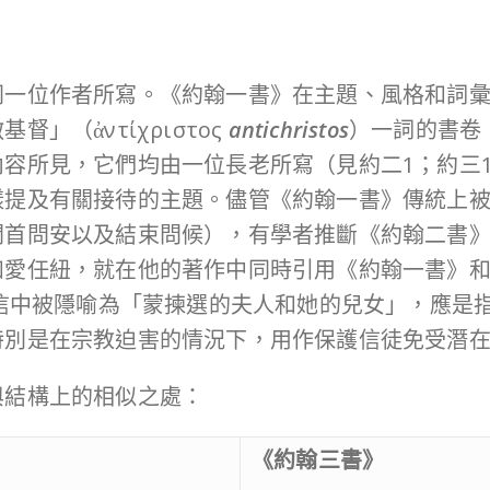
同一位作者所寫。《約翰一書》在主題、風格和詞
」（ἀντίχριστος
antichristos
）一詞的書卷（
容所見，它們均由一位長老所寫（見約二1；約三
樣提及有關接待的主題。儘管《約翰一書》傳統上
開首問安以及結束問候），有學者推斷《約翰二書
如愛任紐，就在他的著作中同時引用《約翰一書》
信中被隱喻為「蒙揀選的夫人和她的兒女」，應是
特別是在宗教迫害的情況下，用作保護信徒免受潛
與結構上的相似之處：
《約翰三書》