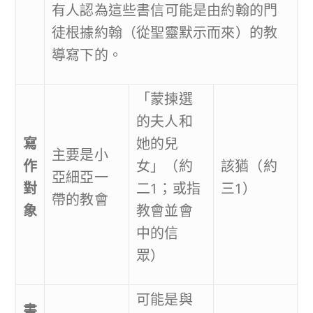
有人認為這些書信可能是由約翰的門
徒根據約翰（從聖靈默示而來）的教
導寫下的。
「蒙揀選
的夫人和
寫
她的兒
主要是小
作
女」（約
該猶（約
亞細亞一
對
二1；或指
三1）
帶的教會
象
教會並會
中的信
眾）
可能是與
書