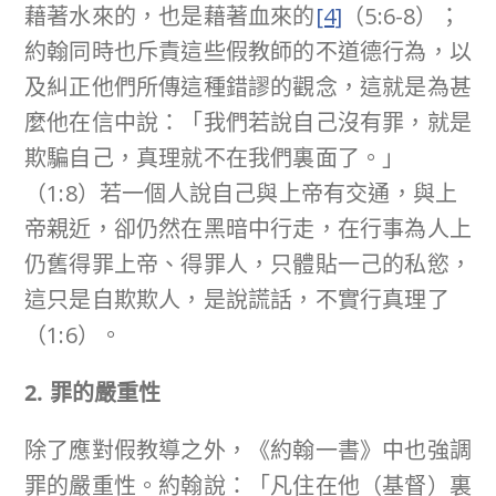
藉著水來的，也是藉著血來的
[4]
（5:6-8）；
約翰同時也斥責這些假教師的不道德行為，以
及糾正他們所傳這種錯謬的觀念，這就是為甚
麼他在信中說：「我們若說自己沒有罪，就是
欺騙自己，真理就不在我們裏面了。」
（1:8）若一個人說自己與上帝有交通，與上
帝親近，卻仍然在黑暗中行走，在行事為人上
仍舊得罪上帝、得罪人，只體貼一己的私慾，
這只是自欺欺人，是說謊話，不實行真理了
（1:6）。
2. 罪的嚴重性
除了應對假教導之外，《約翰一書》中也強調
罪的嚴重性。約翰說：「凡住在他（基督）裏