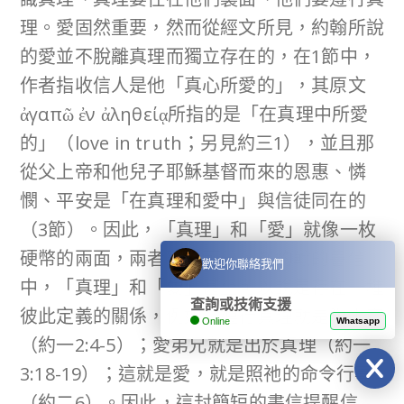
理。愛固然重要，然而從經文所見，約翰所說
的愛並不脫離真理而獨立存在的，在1節中，
作者指收信人是他「真心所愛的」，其原文
ἀγαπῶ ἐν ἀληθείᾳ所指的是「在真理中所愛
的」（love in truth；另見約三1），並且那
從父上帝和他兒子耶穌基督而來的恩惠、憐
憫、平安是「在真理和愛中」與信徒同在的
（3節）。因此，「真理」和「愛」就像一枚
硬幣的兩面，兩者密不可分。在約翰的書信
歡迎你聯絡我們
中，「真理」和「愛」甚至可以說是存在一種
查詢或技術支援
彼此定義的關係，例如：遵行真理就是愛上帝
Online
Whatsapp
（約一2:4-5）；愛弟兄就是出於真理（約一
3:18-19）；這就是愛，就是照祂的命令行事
（約二6）。因此，這封簡短的書信提醒信