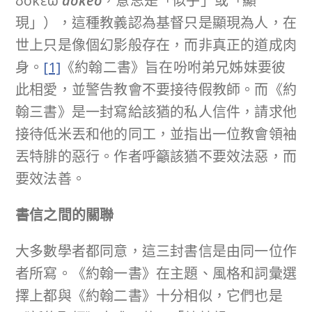
δοκέω
dokeō
，意思是「似乎」或「顯
現」），這種教義認為基督只是顯現為人，在
世上只是像個幻影般存在，而非真正的道成肉
身。
[1]
《約翰二書》旨在吩咐弟兄姊妹要彼
此相愛，並警告教會不要接待假教師。而《約
翰三書》是一封寫給該猶的私人信件，請求他
接待低米丟和他的同工，並指出一位教會領袖
丟特腓的惡行。作者呼籲該猶不要效法惡，而
要效法善。
書信之間的關聯
大多數學者都同意，這三封書信是由同一位作
者所寫。《約翰一書》在主題、風格和詞彙選
擇上都與《約翰二書》十分相似，它們也是