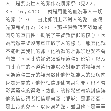
人，是要為世人的罪作為贖罪祭（見2:2；
3:5，16；4:10），就是用他的血洗淨人一切
的罪（1:7），由此顯明上帝對人的愛，並毀
滅魔鬼的作為（3:8）。那些假教師否認道成
肉身的真實性，抵觸了基督教信仰的核心，因
為若然基督沒有真正取了人的樣式，那麼他就
不能擔當我們的罪，他所獻的贖罪祭也就不會
有效了。因此約翰必須駁斥這種幻影論，以及
由此萌生的不道德行為以及對罪的錯誤觀念，
因為這種二元的觀念致使他們認為人的靈與肉
身是分開的，他們相信即使肉身犯罪，也不會
影響靈魂的得救。故此，約翰希望藉這封信讓
他的信徒讀者相信耶書亞（耶穌）是彌賽亞、
是上帝的兒子、以肉身降臨，並且他不是單單