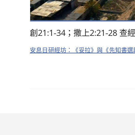
創21:1-34；撒上2:21-
安息日研經坊：《妥拉》與《先知書選段》查