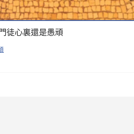
0）門徒心裏還是愚頑
頑