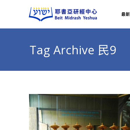
最新
耶
從猶太
Tag Archive 民9