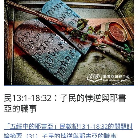
民13:1-18:32：子民的悖逆與耶書
亞的職事
「五經中的耶書亞」民數記13:1-18:32的問題討
論摘要（31）子民的悖逆與耶書亞的職事