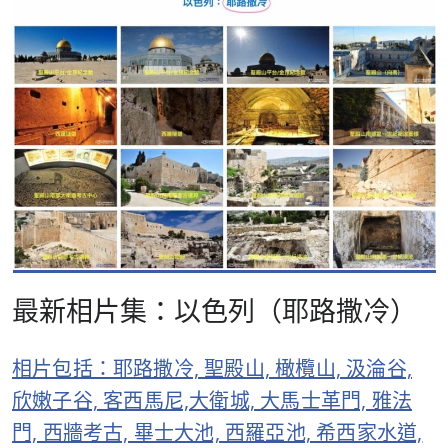
最新相片集：以色列（耶路撒冷）
相片包括：耶路撒冷, 聖殿山, 橄欖山, 汲淪谷,
欣嫩子谷, 客西馬尼,大衛城, 大馬士革門, 雅法
門, 西牆考古, 畢士大池, 西羅亞池, 希西家水道,