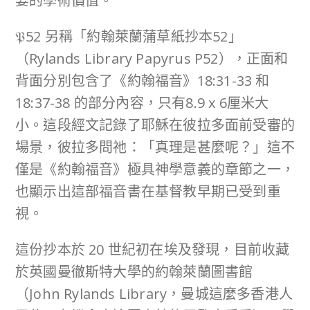
要的學術價值。
𝔓52 另稱「約翰萊蘭蒲草紙抄本52」
（Rylands Library Papyrus P52），正面和
背面分別包含了《約翰福音》18:31-33 和
18:37-38 的部分內容，只有8.9 x 6厘米大
小。這段經文記錄了耶穌在彼拉多面前受審的
場景，彼拉多問祂：「真理是甚麼呢？」這不
僅是《約翰福音》極具神學意義的章節之一，
也顯示出這部福音書在基督教早期已受到重
視。
這份抄本於 20 世紀初在埃及發現，目前收藏
於英國曼徹斯特大學的約翰萊蘭圖書館
（John Rylands Library，曼城這麼多香港人