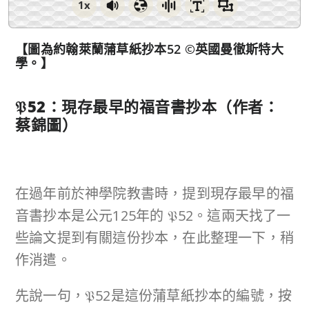
1x
【圖為約翰萊蘭蒲草紙抄本52 ©英國曼徹斯特大
學。】
𝔓
52
：現存最早的福音書抄本
（作者：
蔡錦圖）
在過年前於神學院教書時，提到現存最早的福
音書抄本是公元125年的 𝔓52。這兩天找了一
些論文提到有關這份抄本，在此整理一下，稍
作消遣。
先說一句，𝔓52是這份蒲草紙抄本的編號，按