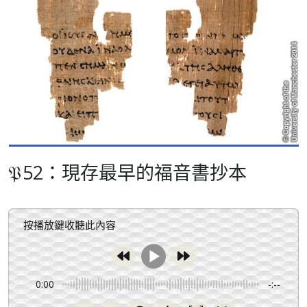
𝔓52：現存最早的福音書抄本
按播放鍵收聽此內容
0:00
-:--