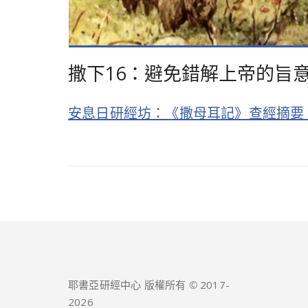
撒下16：避免錯解上帝的旨
安息日研經坊：《撒母耳記》查經摘要（40
耶書亞研經中心 版權所有 © 2017-
2026