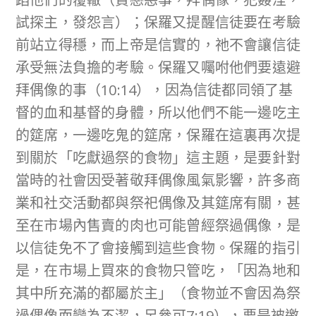
試探主，發怨言）；保羅又提醒信徒要在考驗
前站立得穩，而上帝是信實的，祂不會讓信徒
承受無法負擔的考驗。保羅又囑咐他們要遠避
拜偶像的事（10:14），因為信徒都同領了基
督的血和基督的身體，所以他們不能一邊吃主
的筵席，一邊吃鬼的筵席，保羅在這裏再次提
到關於「吃獻過祭的食物」這主題，是要針對
當時的社會因受著敬拜偶像風氣影響，許多商
業和社交活動都與祭祀偶像及其筵席有關，甚
至在市場內售賣的肉也可能曾經祭過偶像，是
以信徒免不了會接觸到這些食物。保羅的指引
是，在市場上買來的食物只管吃，「因為地和
其中所充滿的都屬於主」（食物並不會因為祭
過偶像而變為不潔，另參可7:19），要是被邀