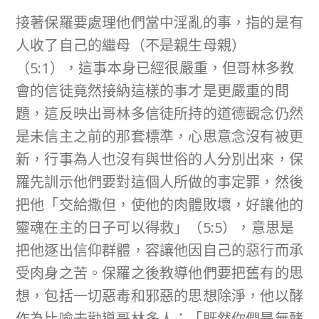
接著保羅要處理他們當中淫亂的事，指的是有
人收了自己的繼母（不是親生母親）
（5:1），這事本身已經很嚴重，但哥林多教
會的信徒竟然接納這樣的事才是更嚴重的問
題，這反映出哥林多信徒所持的道德觀念仍然
是未信主之前的那套標準，心思意念沒有被更
新，行事為人也沒有與世俗的人分別出來，保
羅先訓示他們要對這個人所做的事定罪，然後
把他「交給撒但，使他的肉體敗壞，好讓他的
靈魂在主的日子可以得救」（5:5），意思是
把他逐出信仰群體，容讓他因自己的惡行而承
受肉身之苦。保羅之後教導他們要把舊有的思
想，包括一切惡毒和邪惡的思想除淨，他以酵
作為比喻去勸導哥林多人：「既然你們是無酵