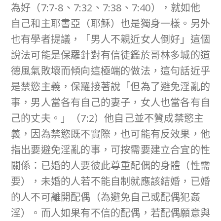
為好（7:7-8、7:32、7:38、7:40），就如他
自己和主耶書亞（耶穌）也是獨身一樣。另外
也有學者提議，「男人不親近女人倒好」這個
說法可能是保羅針對有信徒鑑於哥林多城的道
德風氣敗壞而傾向這極端的做法，這句話近乎
是禁慾主義，保羅接著說「但為了避免淫亂的
事，男人當各有自己的妻子，女人也當各有自
己的丈夫。」（7:2）他自己並不贊成禁慾主
義，因為禁慾既不實際，也可能有反效果，他
指出要避免淫亂的事，可按需要建立合宜的性
關係：已婚的人要彼此尊重配偶的身體（性需
要），未婚的人若不能自制就應該結婚，已婚
的人不可離開配偶（為避免自己或配偶犯姦
淫）。而人如果有不信的配偶，若配偶願意與