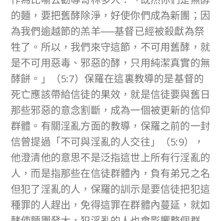
的麵，要把舊酵除淨，好使你們成為新團；因
為我們逾越節的羔羊──基督已經被殺獻為祭
牲了。所以，我們來守這節，不可用舊酵，就
是不可用惡毒、邪惡的酵，只用純潔真實的無
酵餅。」（5:7）保羅在這裏教導的是基督的
死亡應該帶給信徒的果效，就是信徒要與舊日
那些邪惡的意念割斷，成為一個被更新的信仰
群體。有關淫亂方面的教導，保羅之前的一封
信曾提過「不可與淫亂的人交往」（5:9），
他澄清他的意思不是泛指這世上所有行淫亂的
人，而是指那些在信徒群體內，負有弟兄之名
但犯了淫亂的人，保羅的訓示是要信徒把犯這
種罪的人趕出，免得這罪在群體內蔓延，就如
酵使麵團發大，犯淫亂的人也會影響整個群