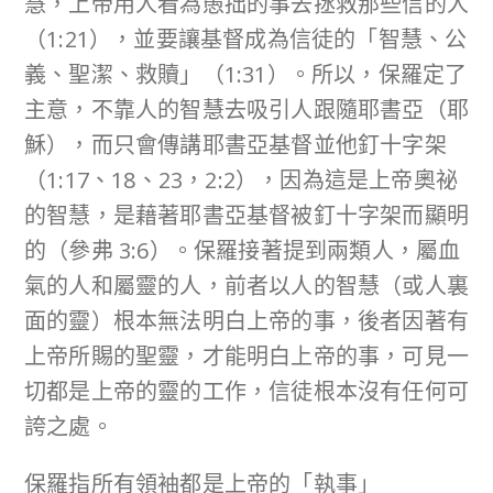
慧，上帝用人看為愚拙的事去拯救那些信的人
（1:21），並要讓基督成為信徒的「智慧、公
義、聖潔、救贖」（1:31）。所以，保羅定了
主意，不靠人的智慧去吸引人跟隨耶書亞（耶
穌），而只會傳講耶書亞基督並他釘十字架
（1:17、18、23，2:2），因為這是上帝奧祕
的智慧，是藉著耶書亞基督被釘十字架而顯明
的（參弗 3:6）。保羅接著提到兩類人，屬血
氣的人和屬靈的人，前者以人的智慧（或人裏
面的靈）根本無法明白上帝的事，後者因著有
上帝所賜的聖靈，才能明白上帝的事，可見一
切都是上帝的靈的工作，信徒根本沒有任何可
誇之處。
保羅指所有領袖都是上帝的「執事」