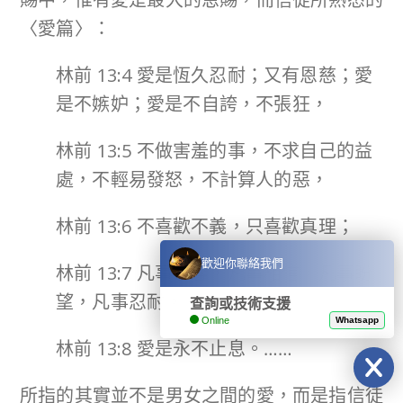
〈愛篇〉：
林前 13:4 愛是恆久忍耐；又有恩慈；愛
是不嫉妒；愛是不自誇，不張狂，
林前 13:5 不做害羞的事，不求自己的益
處，不輕易發怒，不計算人的惡，
林前 13:6 不喜歡不義，只喜歡真理；
歡迎你聯絡我們
林前 13:7 凡事包容，凡事相信，凡事盼
望，凡事忍耐。
查詢或技術支援
Online
Whatsapp
林前 13:8 愛是永不止息。……
所指的其實並不是男女之間的愛，而是指信徒