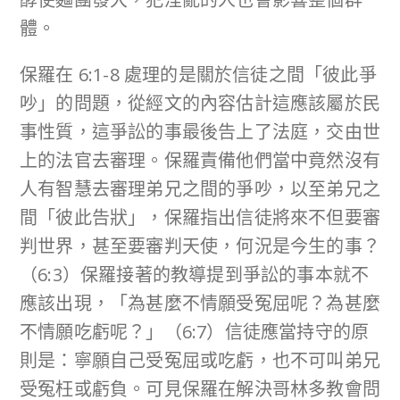
體。
保羅在 6:1-8 處理的是關於信徒之間「彼此爭
吵」的問題，從經文的內容估計這應該屬於民
事性質，這爭訟的事最後告上了法庭，交由世
上的法官去審理。保羅責備他們當中竟然沒有
人有智慧去審理弟兄之間的爭吵，以至弟兄之
間「彼此告狀」，保羅指出信徒將來不但要審
判世界，甚至要審判天使，何況是今生的事？
（6:3）保羅接著的教導提到爭訟的事本就不
應該出現，「為甚麼不情願受冤屈呢？為甚麼
不情願吃虧呢？」（6:7）信徒應當持守的原
則是：寧願自己受冤屈或吃虧，也不可叫弟兄
受冤枉或虧負。可見保羅在解決哥林多教會問