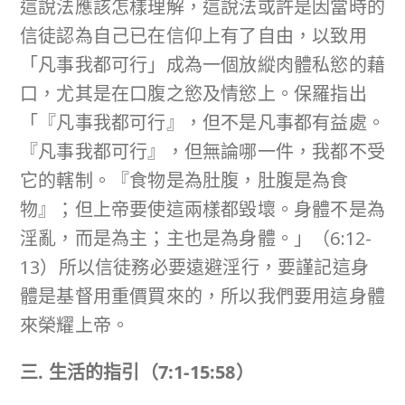
這說法應該怎樣理解，這說法或許是因當時的
信徒認為自己已在信仰上有了自由，以致用
「凡事我都可行」成為一個放縱肉體私慾的藉
口，尤其是在口腹之慾及情慾上。保羅指出
「『凡事我都可行』，但不是凡事都有益處。
『凡事我都可行』，但無論哪一件，我都不受
它的轄制。『食物是為肚腹，肚腹是為食
物』；但上帝要使這兩樣都毀壞。身體不是為
淫亂，而是為主；主也是為身體。」（6:12-
13）所以信徒務必要遠避淫行，要謹記這身
體是基督用重價買來的，所以我們要用這身體
來榮耀上帝。
三
.
生活的指引（
7:1-15:58
）