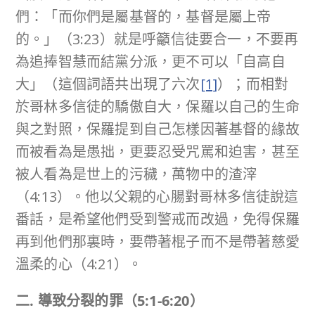
們：「而你們是屬基督的，基督是屬上帝
的。」（3:23）就是呼籲信徒要合一，不要再
為追捧智慧而結黨分派，更不可以「自高自
大」（這個詞語共出現了六次
[1]
）；而相對
於哥林多信徒的驕傲自大，保羅以自己的生命
與之對照，保羅提到自己怎樣因著基督的緣故
而被看為是愚拙，更要忍受咒罵和迫害，甚至
被人看為是世上的污穢，萬物中的渣滓
（4:13）。他以父親的心腸對哥林多信徒說這
番話，是希望他們受到警戒而改過，免得保羅
再到他們那裏時，要帶著棍子而不是帶著慈愛
溫柔的心（4:21）。
二
.
導致分裂的罪（
5:1-6:20
）