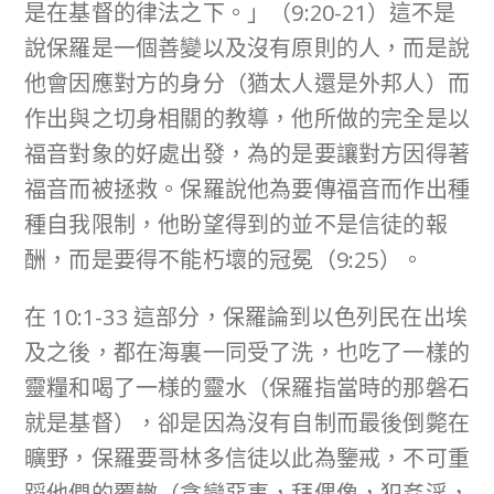
是在基督的律法之下。」（9:20-21）這不是
說保羅是一個善變以及沒有原則的人，而是說
他會因應對方的身分（猶太人還是外邦人）而
作出與之切身相關的教導，他所做的完全是以
福音對象的好處出發，為的是要讓對方因得著
福音而被拯救。保羅說他為要傳福音而作出種
種自我限制，他盼望得到的並不是信徒的報
酬，而是要得不能朽壞的冠冕（9:25）。
在 10:1-33 這部分，保羅論到以色列民在出埃
及之後，都在海裏一同受了洗，也吃了一樣的
靈糧和喝了一様的靈水（保羅指當時的那磐石
就是基督），卻是因為沒有自制而最後倒斃在
曠野，保羅要哥林多信徒以此為鑒戒，不可重
蹈他們的覆轍（貪戀惡事，拜偶像，犯姦淫，