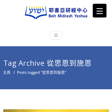
耶書亞研經中心
從猶太文化認識主耶穌，從猶太
根源明白聖經，成為更好的門徒
Tag Archive 從思恩到施恩
主頁
/
Posts tagged "從思恩到施恩"