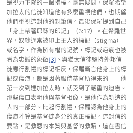
是視力下降的一個指標。毫無疑問，保羅希望
加拉太的信徒知道他有多麼重視他們，也期望
他們重視這封他的親筆信。最後保羅提到自己
「身上帶著耶穌的印記」（6:17）。在希羅世
界，奴隸通常被印上主人的標記（stigma）
或名字，作為擁有權的記號，標記或疤痕也被
看為忠誠的象徵
[3]
。與猶太信徒堅持外邦信
徒應行割禮的標記相反，保羅斷言他身上的標
記或傷疤，都是因著服侍基督所得來的——他
第一次到達加拉太時，就受到了嚴重的迫害。
那些傷口表明他與基督相像，是他作為新造的
人的一部分。比起行割禮，保羅認為他身上的
傷痕才算是基督徒身分的真正標記。這封信的
要點，是救恩的本質與基督的救贖，這在書信