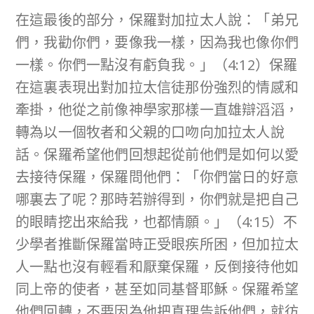
在這最後的部分，保羅對加拉太人說：「弟兄
們，我勸你們，要像我一樣，因為我也像你們
一樣。你們一點沒有虧負我。」（4:12）保羅
在這裏表現出對加拉太信徒那份強烈的情感和
牽掛，他從之前像神學家那樣一直雄辯滔滔，
轉為以一個牧者和父親的口吻向加拉太人說
話。保羅希望他們回想起從前他們是如何以愛
去接待保羅，保羅問他們：「你們當日的好意
哪裏去了呢？那時若辦得到，你們就是把自己
的眼睛挖出來給我，也都情願。」（4:15）不
少學者推斷保羅當時正受眼疾所困，但加拉太
人一點也沒有輕看和厭棄保羅，反倒接待他如
同上帝的使者，甚至如同基督耶穌。保羅希望
他們回轉，不要因為他把真理告訴他們，就彷