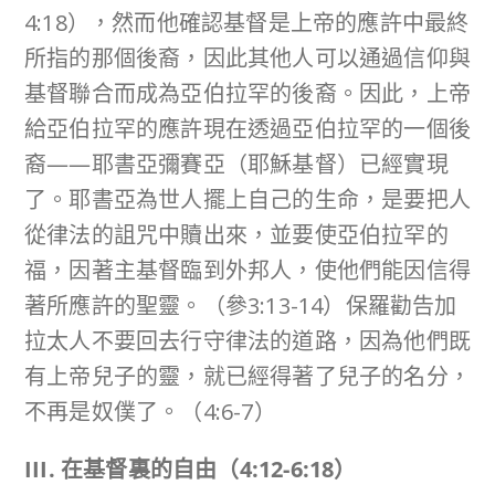
4:18），然而他確認基督是上帝的應許中最終
所指的那個後裔，因此其他人可以通過信仰與
基督聯合而成為亞伯拉罕的後裔。因此，上帝
給亞伯拉罕的應許現在透過亞伯拉罕的一個後
裔——耶書亞彌賽亞（耶穌基督）已經實現
了。耶書亞為世人擺上自己的生命，是要把人
從律法的詛咒中贖出來，並要使亞伯拉罕的
福，因著主基督臨到外邦人，使他們能因信得
著所應許的聖靈。（參3:13-14）保羅勸告加
拉太人不要回去行守律法的道路，因為他們既
有上帝兒子的靈，就已經得著了兒子的名分，
不再是奴僕了。（4:6-7）
III.
在基督裏的自由（
4:12-6:18
）