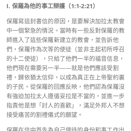
I. 保羅為他的事工辯護（
1:1-2:21
）
保羅寫這封書信的原因，是要解決加拉太教會
中一個緊急的情況。當時有一些反對保羅的教
師進入了這些保羅新建立的教會，並告訴他
們，保羅作為次等的使徒（並非主起初所呼召
的十二使徒），只給了他們一半的福音信息，
他們現在需要另一半——就是他們應該受割
禮，歸依猶太信仰，以成為真正在上帝聖約裏
的子民。從保羅的回應反映，他們認為保羅沒
有強迫加拉太人遵循妥拉是不當的，並進一步
指責他是想「討人的喜歡」，滿足外邦人不想
接受痛苦的割禮儀式的願望。
保羅在信中首先為自己使徒的身份和事工作出