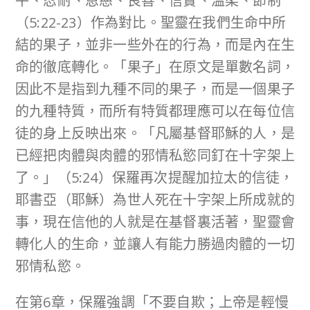
平、忍耐、恩慈、良善、信實、溫柔、節制
（5:22-23）作為對比。聖靈在我們生命中所
結的果子，並非一些外在的行為，而是內在生
命的徹底轉化。「果子」在原文是單數名詞，
因此不是指到九種不同的果子，而是一個果子
的九種特質，而所有特質都理應可以在每位信
徒的身上反映出來。「凡屬基督耶穌的人，是
已經把肉體與肉體的邪情私慾同釘在十字架上
了。」（5:24）保羅再次提醒加拉太的信徒，
耶書亞（耶穌）為世人死在十字架上所成就的
事，現在信他的人就是在基督裏活著，聖靈會
轉化人的生命，並讓人有能力勝過肉體的一切
邪情私慾。
在第6章，保羅強調「不要自欺；上帝是輕慢