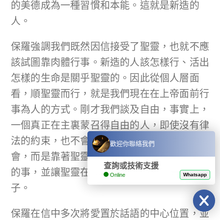
的美德成為一種習慣和本能。這就是新造的
人。
保羅強調我們既然因信接受了聖靈，也就不應
該試圖靠肉體行事。新造的人該怎樣行、活出
怎樣的生命是關乎聖靈的。因此從個人層面
看，順聖靈而行，就是我們現在在上帝面前行
事為人的方式。剛才我們談及自由，事實上，
一個真正在主裏蒙召得自由的人，即使沒有律
法的約束，也不會把這自由當作放縱情慾的機
歡迎你聯絡我們
會，而是靠著聖靈與肉體對抗，治死一切情慾
查詢或技術支援
的事，並讓聖靈在我們的生命中結出豐盛的果
Online
Whatsapp
子。
保羅在信中多次將愛置於話語的中心位置，並