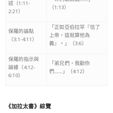
述（1:11-
（1:13）
2:21）
「正如亞伯拉罕『信了
保羅的論點
上帝，這就算他為
（3:1-4:11）
義』。」（3:6）
保羅的指示與
「弟兄們，我勸你
論據（4:12-
們……」（4:12）
6:10）
《加拉太書》綜覽