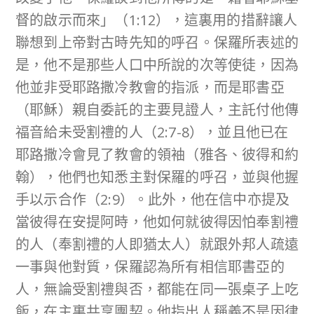
督的啟示而來」（1:12），這裏用的措辭讓人
聯想到上帝對古時先知的呼召。保羅所表述的
是，他不是那些人口中所說的次等使徒，因為
他並非受耶路撒冷教會的指派，而是耶書亞
（耶穌）親自委託的主要見證人，主託付他傳
福音給未受割禮的人（2:7-8），並且他已在
耶路撒冷會見了教會的領袖（雅各、彼得和約
翰），他們也知悉主對保羅的呼召，並與他握
手以示合作（2:9）。此外，他在信中亦提及
當彼得在安提阿時，他如何就彼得因怕奉割禮
的人（奉割禮的人即猶太人）就跟外邦人疏遠
一事與他對質，保羅認為所有相信耶書亞的
人，無論受割禮與否，都能在同一張桌子上吃
飯，在主裏共享團契。他指出人稱義不是因律