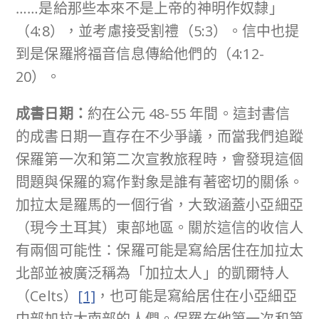
……是給那些本來不是上帝的神明作奴隸」
（4:8），並考慮接受割禮（5:3）。信中也提
到是保羅將福音信息傳給他們的（4:12-
20）。
成書日期：
約在公元 48-55 年間。這封書信
的成書日期一直存在不少爭議，而當我們追蹤
保羅第一次和第二次宣教旅程時，會發現這個
問題與保羅的寫作對象是誰有著密切的關係。
加拉太是羅馬的一個行省，大致涵蓋小亞細亞
（現今土耳其）東部地區。關於這信的收信人
有兩個可能性：保羅可能是寫給居住在加拉太
北部並被廣泛稱為「加拉太人」的凱爾特人
（Celts）
[1]
，也可能是寫給居住在小亞細亞
中部加拉太南部的人們。保羅在他第一次和第