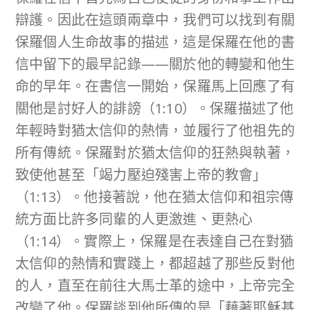
辯護。因此在這頭兩章中，我們可以找到有關
保羅個人生命故事的描述，這是保羅在他的書
信中留下的最早記錄——關於他的轉變和他生
命的早年。在書信一開始，保羅馬上回應了有
關他是討好人的誹謗（1:10）。保羅描述了他
年輕時對猶太信仰的熱情，並履行了他祖先的
所有傳統。保羅對於猶太信仰的狂熱與執著，
致使他甚至「竭力壓迫殘害上帝的教會」
（1:13）。他接著說，他在猶太信仰和祖宗傳
統方面比許多同輩的人更激進、更熱心
（1:14）。實際上，保羅是在表達自己在對猶
太信仰的熱情和實踐上，都超越了那些反對他
的人，直至在前往大馬士革的途中，上帝完全
改變了他。保羅談到他所傳的是「藉著耶穌基