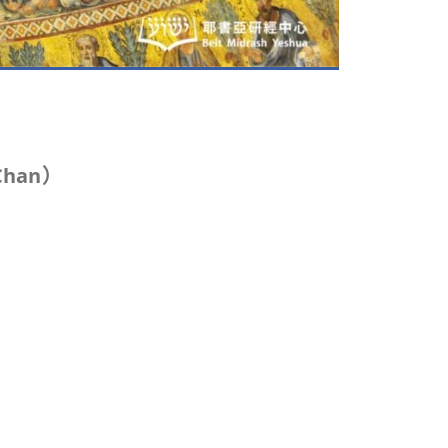
Chan
）