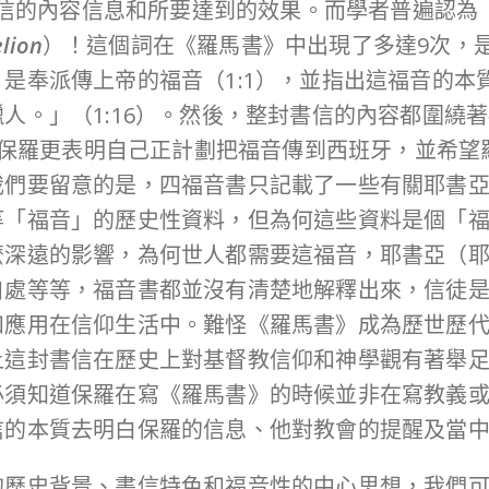
封書信的內容信息和所要達到的效果。而學者普遍認
lion
）！這個詞在《羅馬書》中出現了多達9次，
是奉派傳上帝的福音（1:1），並指出這福音的本
人。」（1:16）。然後，整封書信的內容都圍繞
6章保羅更表明自己正計劃把福音傳到西班牙，並希
我們要留意的是，四福音書只記載了一些有關耶書
等「福音」的歷史性資料，但為何這些資料是個「
麼深遠的影響，為何世人都需要這福音，耶書亞（
自處等等，福音書都並沒有清楚地解釋出來，信徒
和應用在信仰生活中。難怪《羅馬書》成為歷世歷
上這封書信在歷史上對基督教信仰和神學觀有著舉
必須知道保羅在寫《羅馬書》的時候並非在寫教義
信的本質去明白保羅的信息、他對教會的提醒及當
的歷史背景、書信特色和福音性的中心思想，我們