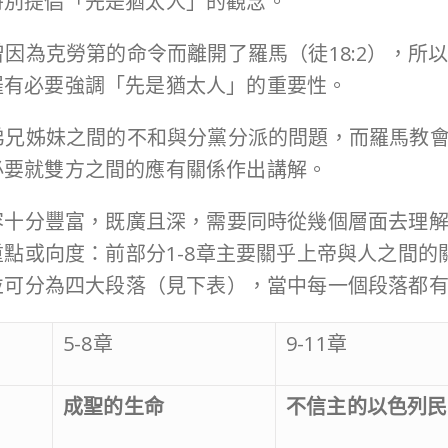
特別提倡「先是猶太人」的觀念。
人曾因為克勞第的命令而離開了羅馬（徒18:2），
羅有必要強調「先是猶太人」的重要性。
涉弟兄姊妹之間的不和與分黨分派的問題，而羅馬教
必要就雙方之間的應有關係作出講解。
容十分豐富，既廣且深，需要同時從幾個層面去理
點或向度：前部分1-8章主要關乎上帝與人之間的關
並可分為四大段落（見下表），當中每一個段落都
5-8章
9-11章
成聖的生命
不信主的以色列民