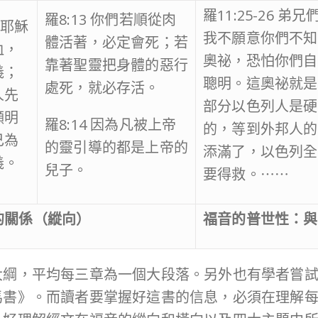
羅11:25-26 弟兄
羅8:13 你們若順從肉
設立耶穌
我不願意你們不知
體活著，必定會死；若
血，
奧祕，恐怕你們自
靠著聖靈把身體的惡行
義；
聰明。這奧祕就是
處死，就必存活。
人先
部分以色列人是硬
顯明
羅8:14 因為凡被上帝
的，等到外邦人的
己為
的靈引導的都是上帝的
添滿了，以色列全
義。
兒子。
要得救。⋯⋯
的關係（縱向）
福音的普世性：與
大綱，平均每三章為一個大段落。另外也有學者嘗
馬書》。而讀者要掌握好這書的信息，必須在理解