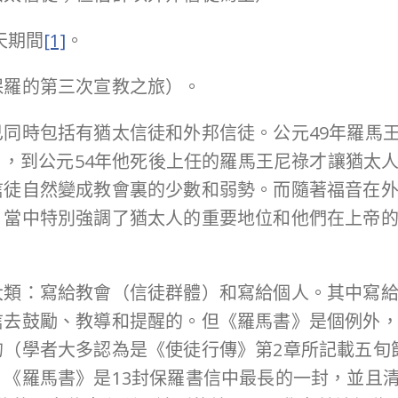
天期間
[1]
。
保羅的第三次宣教之旅）。
同時包括有猶太信徒和外邦信徒。公元49年羅馬王克勞
2），到公元54年他死後上任的羅馬王尼祿才讓猶太
信徒自然變成教會裏的少數和弱勢。而隨著福音在
中特別強調了猶太人的重要地位和他們在上帝的救贖計
大類：寫給教會（信徒群體）和寫給個人。其中寫
信去鼓勵、教導和提醒的。但《羅馬書》是個例外
的（學者大多認為是《使徒行傳》第2章所記載五旬
《羅馬書》是13封保羅書信中最長的一封，並且