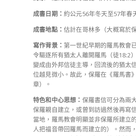
成書日期：
約公元56年冬天至57年春
成書
地點：
估計在哥林多（大概寫於
寫作背景：
第一世紀早期的羅馬教會已
令驅逐所有猶太人離開羅馬（徒18:
變成由外邦信徒主導，回流後的猶太
位越見微小。故此，保羅在《羅馬書》當
章）。
特色和中心思想：
保羅書信可分為兩
保羅親自建立，或曾到訪過然後再寫
當地，羅馬教會明顯並非保羅所建立
人把福音帶回羅馬而建立的）。然而，