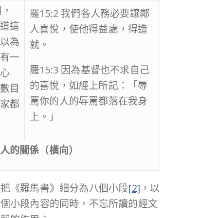
們，
羅15:2 我們各人務必要讓鄰
道這
人喜悅，使他得益處，得造
以為
就。
有一
羅15:3 因為基督也不求自己
心
的喜悅，如經上所記：「辱
數目
罵你的人的辱罵都落在我身
家都
上。」
人的關係（橫向）
試把《羅馬書》細分為八個小段
[2]
，以
每個小段內容的同時，不忘所讀的經文