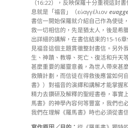
（16:22），反映保羅十分重視這
息就是「福音」（εὐαγγέλιον
euagge
書信一開始保羅就介紹自己作為使徒，
救一切相信的，先是猶太人，後是希臘
出詳細的講解，在書信結束的15-1
見福音這個主題貫徹整封書信。另外
生、神蹟、教導、死亡、復活和升天
甚麼重要的屬靈意義，為世人帶來甚
救贖計劃，而信徒在得救後應當如何
書》）對福音的演繹和講解才能掌握
精力去鑽研及解釋的聖經書卷，事實
馬書》的神學內容何等豐富，我們也
我們在理解《羅馬書》時也必須從書
寫作原因／目的：
從《羅馬書》獨特