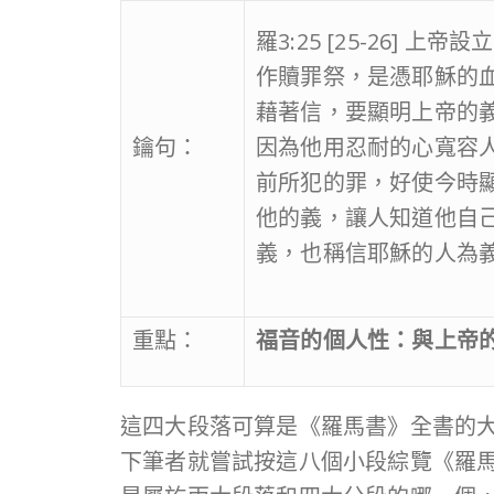
羅3:25 [25-26] 上帝
作贖罪祭，是憑耶穌的
藉著信，要顯明上帝的
鑰句：
因為他用忍耐的心寬容
前所犯的罪，好使今時
他的義，讓人知道他自
義，也稱信耶穌的人為
重點：
福音的個人性：與上帝
這四大段落可算是《羅馬書》全書的
下筆者就嘗試按這八個小段綜覽《羅