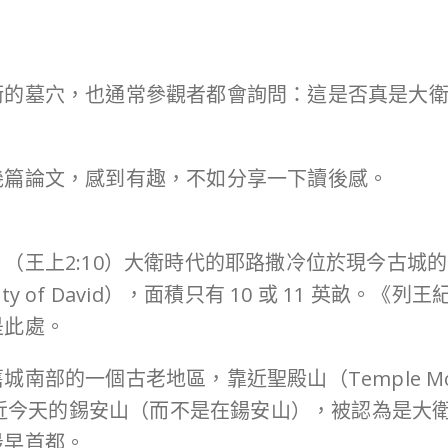
衛的墓穴，也通常參觀者都會詢問：這是否真是大
幾篇論文，感到有趣，不如分享一下讀後感。
（王上2:10）大衛時代的耶路撒冷位於現今古城
 of David），面積只有 10 或 11 英畝。
是此處。
部的一個古老地區，靠近聖殿山（Temple Moun
靠近今天的錫安山（而不是在鍚安山），被認為是大衛
最早首都。