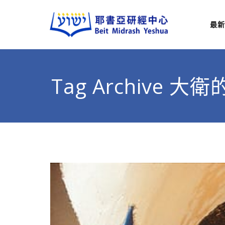
最新
耶
從猶太
Tag Archive 大