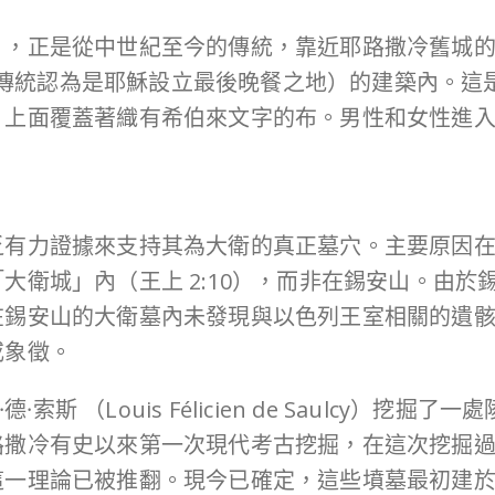
，正是從中世紀至今的傳統，靠近耶路撒冷舊城的
可樓（傳統認為是耶穌設立最後晚餐之地）的建築內。
，上面覆蓋著織有希伯來文字的布。男性和女性進
乏有力證據來支持其為大衛的真正墓穴。主要原因
大衛城」內（王上 2:10），而非在錫安山。由
在錫安山的大衛墓內未發現與以色列王室相關的遺
或象徵。
·索斯 （Louis Félicien de Saulcy）
路撒冷有史以來第一次現代考古挖掘，在這次挖掘
這一理論已被推翻。現今已確定，這些墳墓最初建於