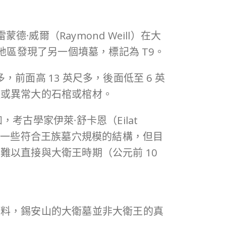
·威爾（Raymond Weill）在大
該地區發現了另一個墳墓，標記為 T9。
，前面高 13 英尺多，後面低至 6 英
體或異常大的石棺或棺材。
古學家伊萊·舒卡恩（Eilat
了一些符合王族墓穴規模的結構，但目
以直接與大衛王時期（公元前 10
資料，錫安山的大衛墓並非大衛王的真