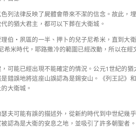
以色列法律反映了屍體會帶來不潔的信念。故此，
數代的猶大君主，都可以下葬在大衛城。
管理伯‧夙區的一半、押卜的兒子尼希米，直到大
紀的尼希米時代，耶路撒冷的範圍已經改動，所以在
建，可能已經出現不能確定的情況。公元1世紀的猶
然是錯誤地將這座山誤認為是錫安山。《列王記》
上的大衛城。
約瑟夫可能有誤的描述外，從新約時代到中世紀幾
室被認為是大衛的安息之地，並吸引了許多朝聖者