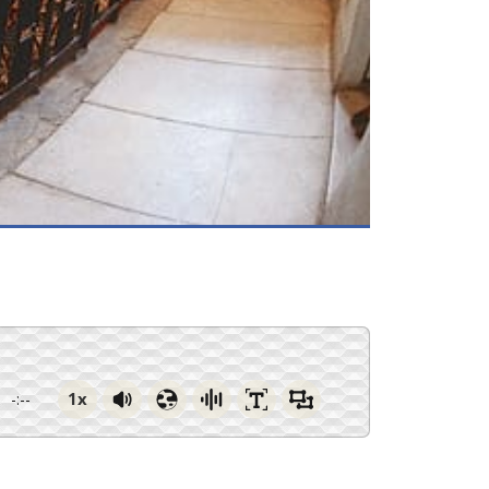
1x
-:--