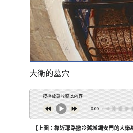
大衛的墓穴
按播放鍵收聽此內容
0:00
【上圖：靠近耶路撒冷舊城錫安門的大衛墓，引