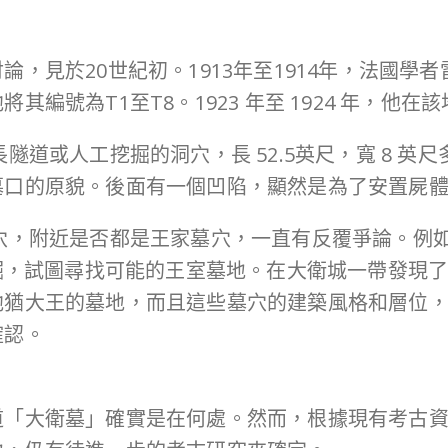
於20世紀初。1913年至1914年，法國學者雷蒙德
編號為T1至T8。1923 年至 1924 年，他在
道或人工挖掘的洞穴，長 52.5英尺，寬 8 英尺多
墓口的原貌。後面有一個凹陷，顯然是為了安置屍
，附近是否都是王家墓穴，一直有反覆爭論。例如，考
挖掘，試圖尋找可能的王室墓地。在大衛城一帶發現
猶大王的墓地，而且這些墓穴的建築風格和層位，難
確認。
道「大衛墓」確實是在何處。然而，根據現有考古