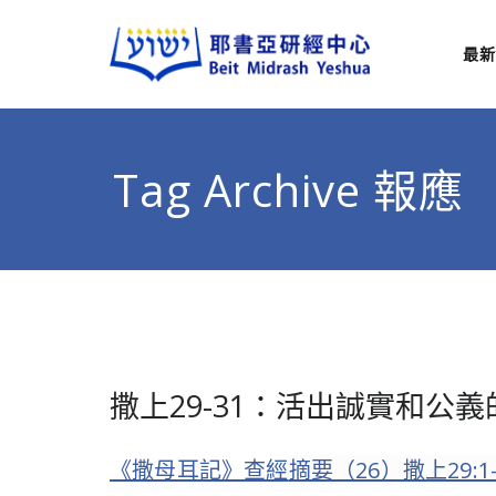
最新
耶
從猶太
Tag Archive 報應
撒上29-31：活出誠實和公
《撒母耳記》查經
摘要（26）撒上29:1