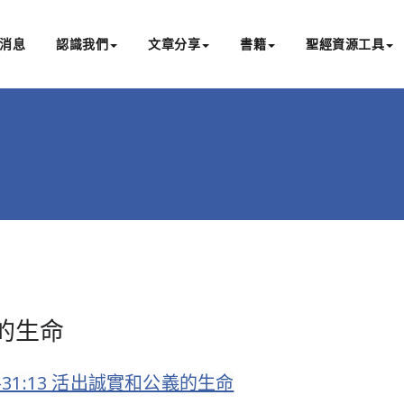
消息
認識我們
文章分享
書籍
聖經資源工具
書亞研經中心
文化認識主耶穌，從猶太根源明白聖經，成為更好的門徒
義的生命
-31:13 活出誠實和公義的生命