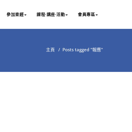
參加查經
課程∙講座∙活動
會員專區
主頁
/
Posts tagged "報應"