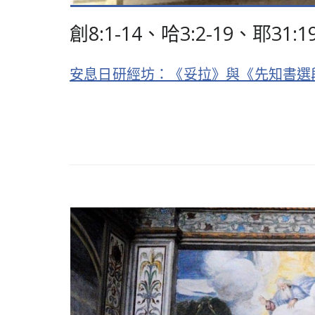
創8:1-14、哈3:2-19、耶3
安息日研經坊：《妥拉》與《先知書選段》查經