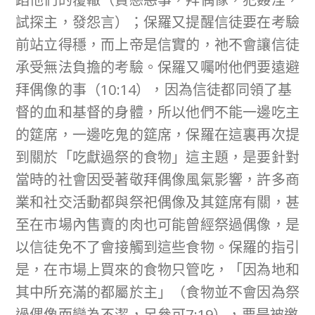
試探主，發怨言）；保羅又提醒信徒要在考驗
前站立得穩，而上帝是信實的，祂不會讓信徒
承受無法負擔的考驗。保羅又囑咐他們要遠避
拜偶像的事（10:14），因為信徒都同領了基
督的血和基督的身體，所以他們不能一邊吃主
的筵席，一邊吃鬼的筵席，保羅在這裏再次提
到關於「吃獻過祭的食物」這主題，是要針對
當時的社會因受著敬拜偶像風氣影響，許多商
業和社交活動都與祭祀偶像及其筵席有關，甚
至在市場內售賣的肉也可能曾經祭過偶像，是
以信徒免不了會接觸到這些食物。保羅的指引
是，在市場上買來的食物只管吃，「因為地和
其中所充滿的都屬於主」（食物並不會因為祭
過偶像而變為不潔，另參可7:19），要是被邀