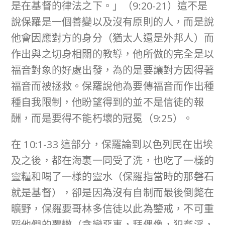
是在基督的律法之下。」（9:20-21）這不是
說保羅是一個善變以及沒有原則的人，而是說
他會因應對方的身分（猶太人還是外邦人）而
作出與之切身相關的教導，他所做的完全是以
福音對象的好處出發，為的是要讓對方因得著
福音而被拯救。保羅說他為要傳福音而作出種
種自我限制，他盼望得到的並不是信徒的報
酬，而是要得不能朽壞的冠冕（9:25）。
在 10:1-33 這部分，保羅論到以色列民在出埃
及之後，都在海裏一同受了洗，也吃了一樣的
靈糧和喝了一様的靈水（保羅指當時的那磐石
就是基督），卻是因為沒有自制而最後倒斃在
曠野，保羅要哥林多信徒以此為鑒戒，不可重
蹈他們的覆轍（貪戀惡事，拜偶像，犯姦淫，