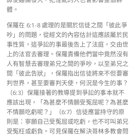
體。
保羅在 6:1-8 處理的是關於信徒之間「彼此爭
吵」的問題，從經文的內容估計這應該屬於民
事性質，這爭訟的事最後告上了法庭，交由世
上的法官去審理。保羅責備他們當中竟然沒有
人有智慧去審理弟兄之間的爭吵，以至弟兄之
間「彼此告狀」，保羅指出信徒將來不但要審
判世界，甚至要審判天使，何況是今生的事？
（6:3）保羅接著的教導提到爭訟的事本就不
應該出現，「為甚麼不情願受冤屈呢？為甚麼
不情願吃虧呢？」（6:7）信徒應當持守的原
則是：寧願自己受冤屈或吃虧，也不可叫弟兄
受冤枉或虧負。可見保羅在解決哥林多教會問