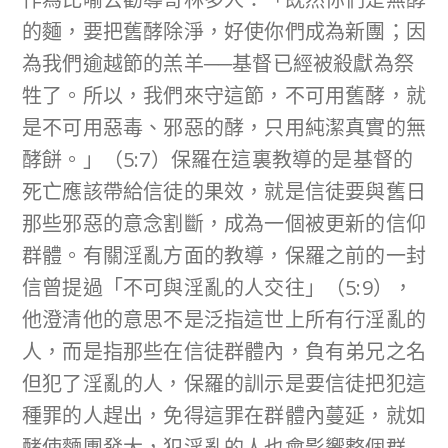
的麵，要把舊酵除淨，好使你們成為新團；因
為我們逾越節的羔羊──基督已經被殺獻為祭
牲了。所以，我們來守這節，不可用舊酵，就
是不可用惡毒、邪惡的酵，只用純潔真實的無
酵餅。」（5:7）保羅在這裏教導的是基督的
死亡應該帶給信徒的果效，就是信徒要與舊日
那些邪惡的意念割斷，成為一個被更新的信仰
群體。有關淫亂方面的教導，保羅之前的一封
信曾提過「不可與淫亂的人交往」（5:9），
他澄清他的意思不是泛指這世上所有行淫亂的
人，而是指那些在信徒群體內，負有弟兄之名
但犯了淫亂的人，保羅的訓示是要信徒把犯這
種罪的人趕出，免得這罪在群體內蔓延，就如
酵使麵團發大，犯淫亂的人也會影響整個群