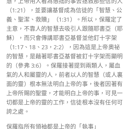
慧，上帝用人看為愚拙的事去拯救那些信的人
（1:21），並要讓基督成為信徒的「智慧、公
義、聖潔、救贖」（1:31）。所以，保羅定了
主意，不靠人的智慧去吸引人跟隨耶書亞（耶
穌），而只會傳講耶書亞基督並他釘十字架
（1:17、18、23，2:2），因為這是上帝奧祕
的智慧，是藉著耶書亞基督被釘十字架而顯明
的（參弗 3:6）。保羅接著提到兩類人，屬血
氣的人和屬靈的人，前者以人的智慧（或人裏
面的靈）根本無法明白上帝的事，後者因著有
上帝所賜的聖靈，才能明白上帝的事，可見一
切都是上帝的靈的工作，信徒根本沒有任何可
誇之處。
保羅指所有領袖都是上帝的「執事」