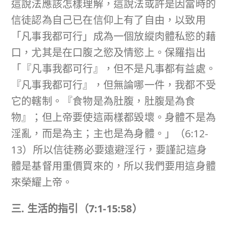
這說法應該怎樣理解，這說法或許是因當時的
信徒認為自己已在信仰上有了自由，以致用
「凡事我都可行」成為一個放縱肉體私慾的藉
口，尤其是在口腹之慾及情慾上。保羅指出
「『凡事我都可行』，但不是凡事都有益處。
『凡事我都可行』，但無論哪一件，我都不受
它的轄制。『食物是為肚腹，肚腹是為食
物』；但上帝要使這兩樣都毀壞。身體不是為
淫亂，而是為主；主也是為身體。」（6:12-
13）所以信徒務必要遠避淫行，要謹記這身
體是基督用重價買來的，所以我們要用這身體
來榮耀上帝。
三
.
生活的指引（
7:1-15:58
）