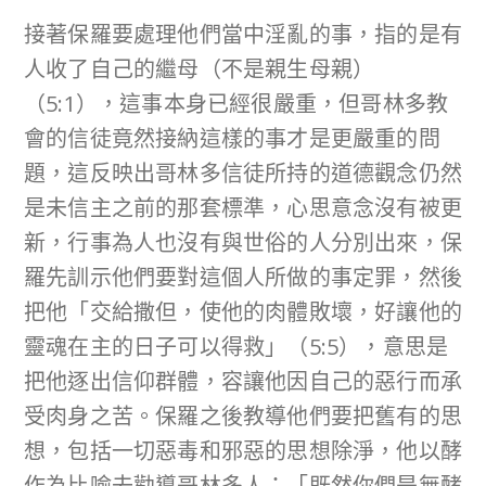
接著保羅要處理他們當中淫亂的事，指的是有
人收了自己的繼母（不是親生母親）
（5:1），這事本身已經很嚴重，但哥林多教
會的信徒竟然接納這樣的事才是更嚴重的問
題，這反映出哥林多信徒所持的道德觀念仍然
是未信主之前的那套標準，心思意念沒有被更
新，行事為人也沒有與世俗的人分別出來，保
羅先訓示他們要對這個人所做的事定罪，然後
把他「交給撒但，使他的肉體敗壞，好讓他的
靈魂在主的日子可以得救」（5:5），意思是
把他逐出信仰群體，容讓他因自己的惡行而承
受肉身之苦。保羅之後教導他們要把舊有的思
想，包括一切惡毒和邪惡的思想除淨，他以酵
作為比喻去勸導哥林多人：「既然你們是無酵