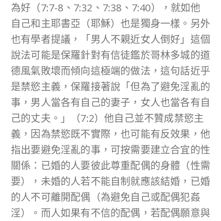
為好（7:7-8、7:32、7:38、7:40），就如他
自己和主耶書亞（耶穌）也是獨身一樣。另外
也有學者提議，「男人不親近女人倒好」這個
說法可能是保羅針對有信徒鑑於哥林多城的道
德風氣敗壞而傾向這極端的做法，這句話近乎
是禁慾主義，保羅接著說「但為了避免淫亂的
事，男人當各有自己的妻子，女人也當各有自
己的丈夫。」（7:2）他自己並不贊成禁慾主
義，因為禁慾既不實際，也可能有反效果，他
指出要避免淫亂的事，可按需要建立合宜的性
關係：已婚的人要彼此尊重配偶的身體（性需
要），未婚的人若不能自制就應該結婚，已婚
的人不可離開配偶（為避免自己或配偶犯姦
淫）。而人如果有不信的配偶，若配偶願意與