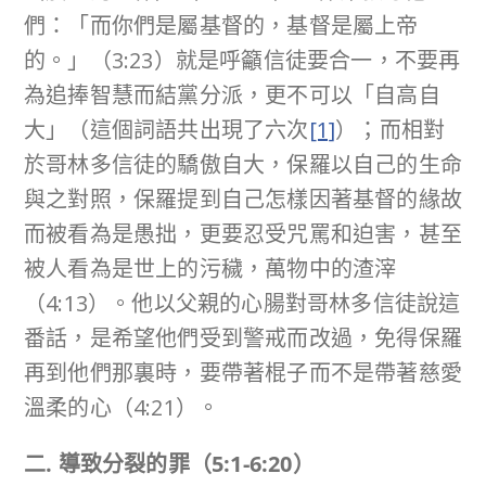
們：「而你們是屬基督的，基督是屬上帝
的。」（3:23）就是呼籲信徒要合一，不要再
為追捧智慧而結黨分派，更不可以「自高自
大」（這個詞語共出現了六次
[1]
）；而相對
於哥林多信徒的驕傲自大，保羅以自己的生命
與之對照，保羅提到自己怎樣因著基督的緣故
而被看為是愚拙，更要忍受咒罵和迫害，甚至
被人看為是世上的污穢，萬物中的渣滓
（4:13）。他以父親的心腸對哥林多信徒說這
番話，是希望他們受到警戒而改過，免得保羅
再到他們那裏時，要帶著棍子而不是帶著慈愛
溫柔的心（4:21）。
二
.
導致分裂的罪（
5:1-6:20
）