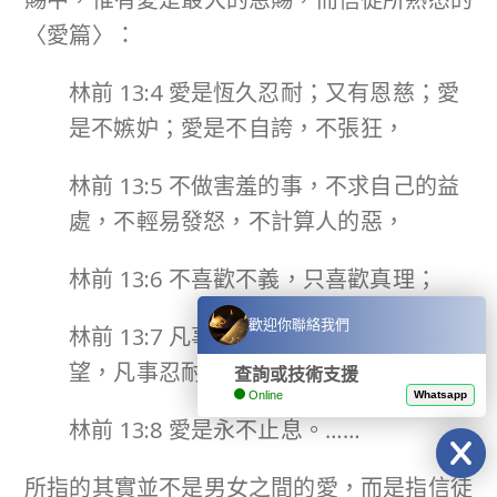
〈愛篇〉：
林前 13:4 愛是恆久忍耐；又有恩慈；愛
是不嫉妒；愛是不自誇，不張狂，
林前 13:5 不做害羞的事，不求自己的益
處，不輕易發怒，不計算人的惡，
林前 13:6 不喜歡不義，只喜歡真理；
歡迎你聯絡我們
林前 13:7 凡事包容，凡事相信，凡事盼
望，凡事忍耐。
查詢或技術支援
Online
Whatsapp
林前 13:8 愛是永不止息。……
所指的其實並不是男女之間的愛，而是指信徒