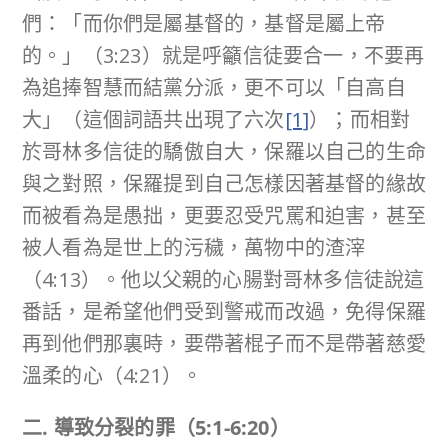
們：「而你們是屬基督的，基督是屬上帝
的。」（3:23）就是呼籲信徒要合一，不要再
為追捧智慧而結黨分派，更不可以「自高自
大」（這個詞語共出現了六次
[1]
）；而相對
於哥林多信徒的驕傲自大，保羅以自己的生命
與之對照，保羅提到自己怎樣因著基督的緣故
而被看為是愚拙，更要忍受咒罵和迫害，甚至
被人看為是世上的污穢，萬物中的渣滓
（4:13）。他以父親的心腸對哥林多信徒說這
番話，是希望他們受到警戒而改過，免得保羅
再到他們那裏時，要帶著棍子而不是帶著慈愛
溫柔的心（4:21）。
二
.
導致分裂的罪（
5:1-6:20
）