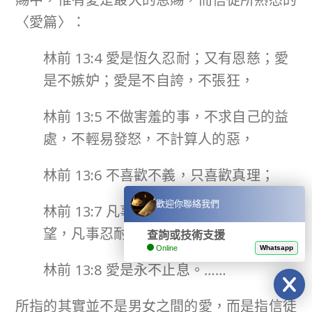
〈愛篇〉：
林前 13:4 愛是恆久忍耐；又有恩慈；愛
是不嫉妒；愛是不自誇，不張狂，
林前 13:5 不做害羞的事，不求自己的益
處，不輕易發怒，不計算人的惡，
林前 13:6 不喜歡不義，只喜歡真理；
歡迎你聯絡我們
林前 13:7 凡事包容，凡事相信，凡事盼
望，凡事忍耐。
查詢或技術支援
Online
Whatsapp
林前 13:8 愛是永不止息。……
所指的其實並不是男女之間的愛，而是指信徒