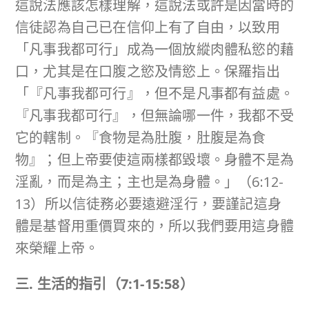
這說法應該怎樣理解，這說法或許是因當時的
信徒認為自己已在信仰上有了自由，以致用
「凡事我都可行」成為一個放縱肉體私慾的藉
口，尤其是在口腹之慾及情慾上。保羅指出
「『凡事我都可行』，但不是凡事都有益處。
『凡事我都可行』，但無論哪一件，我都不受
它的轄制。『食物是為肚腹，肚腹是為食
物』；但上帝要使這兩樣都毀壞。身體不是為
淫亂，而是為主；主也是為身體。」（6:12-
13）所以信徒務必要遠避淫行，要謹記這身
體是基督用重價買來的，所以我們要用這身體
來榮耀上帝。
三
.
生活的指引（
7:1-15:58
）