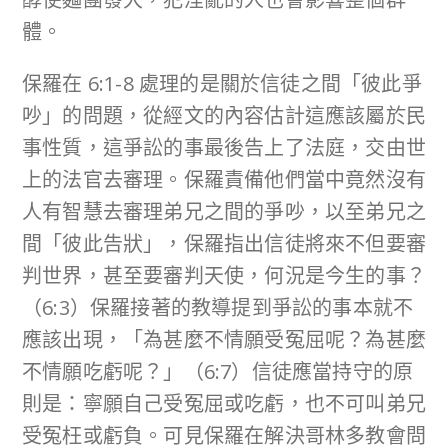
體。
保羅在 6:1-8 處理的是關於信徒之間「彼此爭
吵」的問題，從經文的內容估計這應該屬於民
事性質，這爭訟的事最後告上了法庭，交由世
上的法官去審理。保羅責備他們當中竟然沒有
人有智慧去審理弟兄之間的爭吵，以至弟兄之
間「彼此告狀」，保羅指出信徒將來不但要審
判世界，甚至要審判天使，何況是今生的事？
（6:3）保羅接著的教導提到爭訟的事本就不
應該出現，「為甚麼不情願受冤屈呢？為甚麼
不情願吃虧呢？」（6:7）信徒應當持守的原
則是：寧願自己受冤屈或吃虧，也不可叫弟兄
受冤枉或虧負。可見保羅在解決哥林多教會問