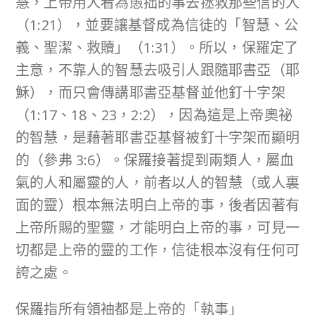
慧，上帝用人看為愚拙的事去拯救那些信的人
（1:21），並要讓基督成為信徒的「智慧、公
義、聖潔、救贖」（1:31）。所以，保羅定了
主意，不靠人的智慧去吸引人跟隨耶書亞（耶
穌），而只會傳講耶書亞基督並他釘十字架
（1:17、18、23，2:2），因為這是上帝奧祕
的智慧，是藉著耶書亞基督被釘十字架而顯明
的（參弗 3:6）。保羅接著提到兩類人，屬血
氣的人和屬靈的人，前者以人的智慧（或人裏
面的靈）根本無法明白上帝的事，後者因著有
上帝所賜的聖靈，才能明白上帝的事，可見一
切都是上帝的靈的工作，信徒根本沒有任何可
誇之處。
保羅指所有領袖都是上帝的「執事」