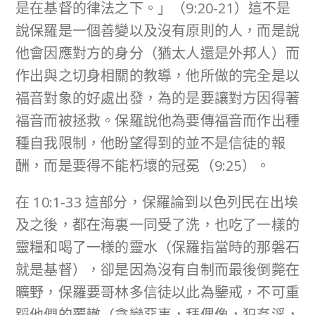
是在基督的律法之下。」（9:20-21）這不是
說保羅是一個善變以及沒有原則的人，而是說
他會因應對方的身分（猶太人還是外邦人）而
作出與之切身相關的教導，他所做的完全是以
福音對象的好處出發，為的是要讓對方因得著
福音而被拯救。保羅說他為要傳福音而作出種
種自我限制，他盼望得到的並不是信徒的報
酬，而是要得不能朽壞的冠冕（9:25）。
在 10:1-33 這部分，保羅論到以色列民在出埃
及之後，都在海裏一同受了洗，也吃了一樣的
靈糧和喝了一様的靈水（保羅指當時的那磐石
就是基督），卻是因為沒有自制而最後倒斃在
曠野，保羅要哥林多信徒以此為鑒戒，不可重
蹈他們的覆轍（貪戀惡事，拜偶像，犯姦淫，