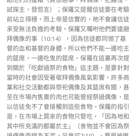
試探主，發怨言）；保羅又提醒信徒要在考驗
前站立得穩，而上帝是信實的，祂不會讓信徒
承受無法負擔的考驗。保羅又囑咐他們要遠避
拜偶像的事（10:14），因為信徒都同領了基
督的血和基督的身體，所以他們不能一邊吃主
的筵席，一邊吃鬼的筵席，保羅在這裏再次提
到關於「吃獻過祭的食物」這主題，是要針對
當時的社會因受著敬拜偶像風氣影響，許多商
業和社交活動都與祭祀偶像及其筵席有關，甚
至在市場內售賣的肉也可能曾經祭過偶像，是
以信徒免不了會接觸到這些食物。保羅的指引
是，在市場上買來的食物只管吃，「因為地和
其中所充滿的都屬於主」（食物並不會因為祭
過偶像而變為不潔，另參可7:19），要是被邀