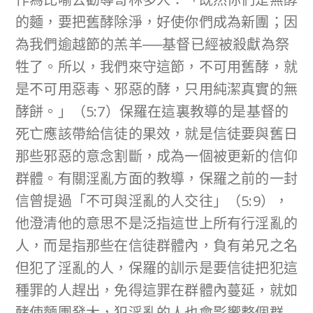
的麵，要把舊酵除淨，好使你們成為新團；因
為我們逾越節的羔羊──基督已經被殺獻為祭
牲了。所以，我們來守這節，不可用舊酵，就
是不可用惡毒、邪惡的酵，只用純潔真實的無
酵餅。」（5:7）保羅在這裏教導的是基督的
死亡應該帶給信徒的果效，就是信徒要與舊日
那些邪惡的意念割斷，成為一個被更新的信仰
群體。有關淫亂方面的教導，保羅之前的一封
信曾提過「不可與淫亂的人交往」（5:9），
他澄清他的意思不是泛指這世上所有行淫亂的
人，而是指那些在信徒群體內，負有弟兄之名
但犯了淫亂的人，保羅的訓示是要信徒把犯這
種罪的人趕出，免得這罪在群體內蔓延，就如
酵使麵團發大，犯淫亂的人也會影響整個群