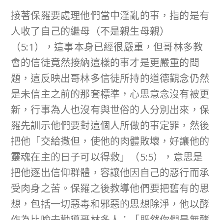
接著保羅要處理他們當中淫亂的事，指的是有
人收了自己的繼母（不是親生母親）
（5:1），這事本身已經很嚴重，但哥林多教
會的信徒竟然接納這樣的事才是更嚴重的問
題，這反映出哥林多信徒所持的道德觀念仍然
是未信主之前的那套標準，心思意念沒有被更
新，行事為人也沒有與世俗的人分別出來，保
羅先訓示他們要對這個人所做的事定罪，然後
把他「交給撒但，使他的肉體敗壞，好讓他的
靈魂在主的日子可以得救」（5:5），意思是
把他逐出信仰群體，容讓他因自己的惡行而承
受肉身之苦。保羅之後教導他們要把舊有的思
想，包括一切惡毒和邪惡的思想除淨，他以酵
作為比喻去勸導哥林多人：「既然你們是無酵