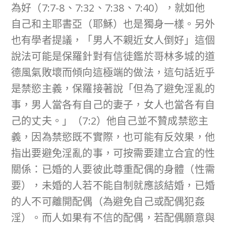
為好（7:7-8、7:32、7:38、7:40），就如他
自己和主耶書亞（耶穌）也是獨身一樣。另外
也有學者提議，「男人不親近女人倒好」這個
說法可能是保羅針對有信徒鑑於哥林多城的道
德風氣敗壞而傾向這極端的做法，這句話近乎
是禁慾主義，保羅接著說「但為了避免淫亂的
事，男人當各有自己的妻子，女人也當各有自
己的丈夫。」（7:2）他自己並不贊成禁慾主
義，因為禁慾既不實際，也可能有反效果，他
指出要避免淫亂的事，可按需要建立合宜的性
關係：已婚的人要彼此尊重配偶的身體（性需
要），未婚的人若不能自制就應該結婚，已婚
的人不可離開配偶（為避免自己或配偶犯姦
淫）。而人如果有不信的配偶，若配偶願意與