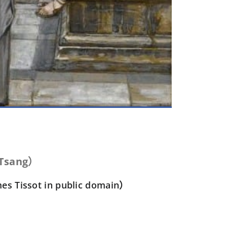
 Tsang
）
t in public domain）