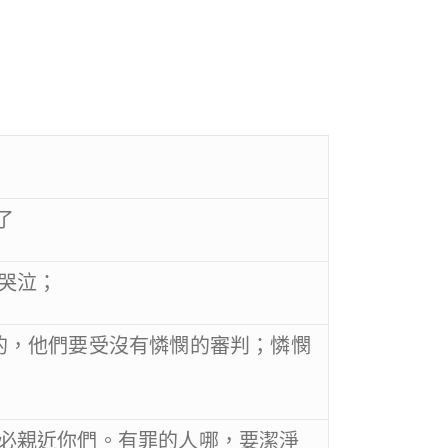
福了
，哭泣；
憫人的，他們要受沒有憐憫的審判；憐憫
帝就必親近你們。有罪的人哪，要潔淨