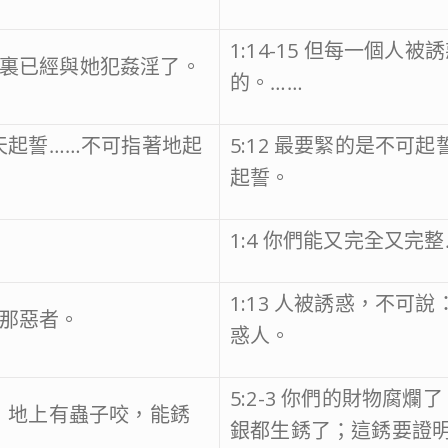
1:14-15 但每一個
人心裏已經與她犯姦淫了。
的。……
著天起誓……不可指著地起
5:12 最要緊的是不
起誓。
1:4 你們能又完全又完整
1:13 人被誘惑，不可
離那惡者。
惑人。
5:2-3 你們的財物腐
財寶；地上有蟲子咬，能銹
銀都生銹了；這銹要證