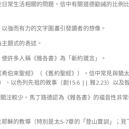
信徒日常生活相關的問題。信中有關道德勸誡的比例
憶，以強而有力的文字圖畫引發讀者的想像。
為主題式的表述。
徵，使許多人稱《雅各書》為「新約箴言」。
用《希伯來聖經》（《舊約聖經》）。信中常見與猶
-11）、以色列先祖的敘事（創15.6 || 雅2.23）以及智
的關注較少。馬丁路德認為《雅各書》的福音性非
與主耶穌的教導（特別是太5-7章的「登山寶訓」；