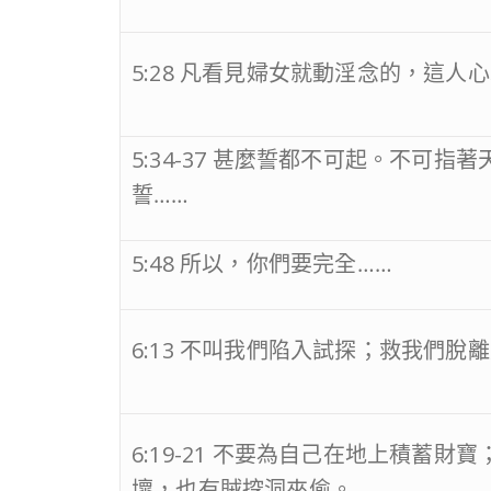
5:28 凡看見婦女就動淫念的，這
5:34-37 甚麼誓都不可起。不可指
誓……
5:48 所以，你們要完全……
6:13 不叫我們陷入試探；救我們脫
6:19-21 不要為自己在地上積蓄
壞，也有賊挖洞來偷。……