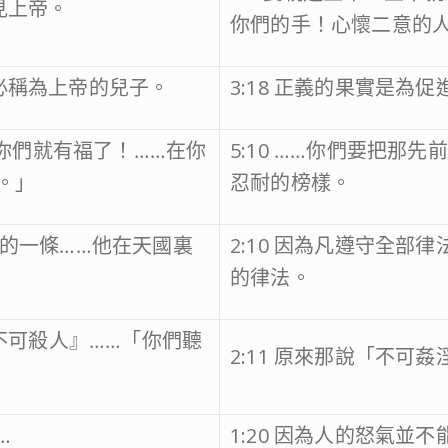
見上帝。
你們的手！心懷二意的
們必稱為上帝的兒子。
3:18 正義的果實是為
……你們就有福了！……在你
5:10 ……你們要把那
。」
忍耐的榜樣。
小的一條……他在天國裏
2:10 因為凡遵守全
的律法。
『不可殺人』……「你們聽
2:11 原來那說「不可
…
1:20 因為人的怒氣並