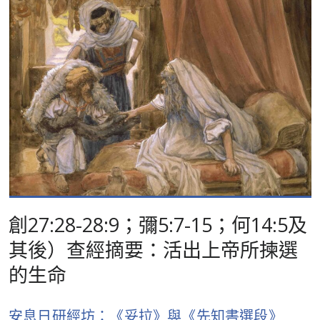
創27:28-28:9；彌5:7-15；何14:5及
其後）查經摘要：活出上帝所揀選
的生命
安息日研經坊：《妥拉》與《先知書選段》