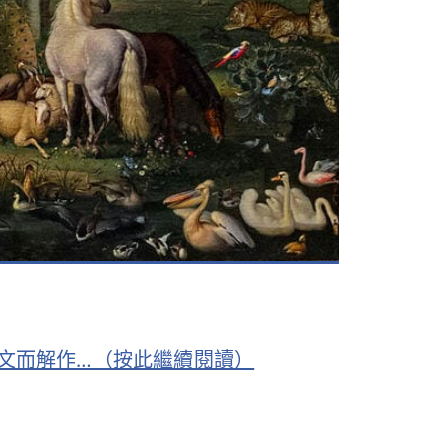
文而解作…（按此繼續閱讀）