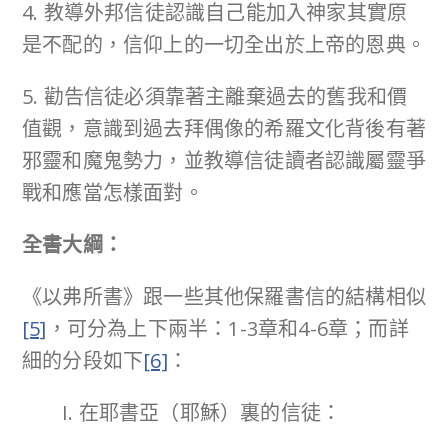
4. 教導外邦信徒認識自己能加入神家其實原
是不配的，信仰上的一切全出於上帝的恩典。
5. 勸告信徒必須靠著主離棄過去的舊我和價
值觀，意識到過去拜偶像的希羅文化背後有著
邪靈和魔鬼勢力，並教導信徒讀者認識屬靈爭
戰和應當怎樣面對。
全書大綱：
《以弗所書》跟一些其他保羅書信的結構相似
[5]
，可分為上下兩半：1-3章和4-6章；而詳
細的分段如下
[6]
：
I. 在耶書亞（耶穌）裏的信徒：