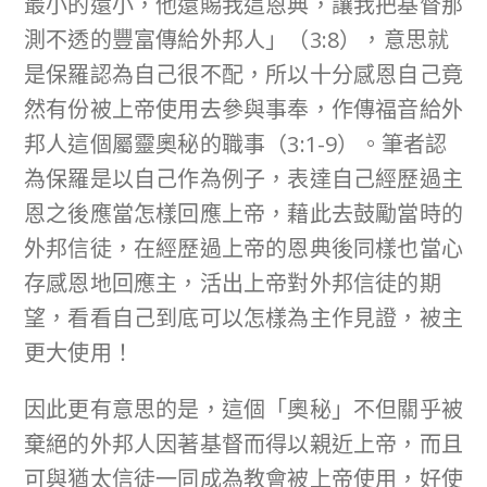
最小的還小，他還賜我這恩典，讓我把基督那
測不透的豐富傳給外邦人」（3:8），意思就
是保羅認為自己很不配，所以十分感恩自己竟
然有份被上帝使用去參與事奉，作傳福音給外
邦人這個屬靈奧秘的職事（3:1-9）。筆者認
為保羅是以自己作為例子，表達自己經歷過主
恩之後應當怎樣回應上帝，藉此去鼓勵當時的
外邦信徒，在經歷過上帝的恩典後同樣也當心
存感恩地回應主，活出上帝對外邦信徒的期
望，看看自己到底可以怎樣為主作見證，被主
更大使用！
因此更有意思的是，這個「奧秘」不但關乎被
棄絕的外邦人因著基督而得以親近上帝，而且
可與猶太信徒一同成為教會被上帝使用，好使