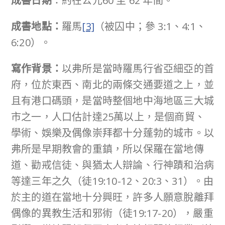
成書日期
：約在公元60 至 62 年間。
成書地點：
羅馬
[3]
（被囚中；參 3:1、4:1、
6:20）。
寫作背景：
以弗所是當時羅馬行省亞細亞的首
府，位於東西、南北的兩條交通要道之上，並
且有港口碼頭，是當時整個地中海地區三大城
市之一，人口估計達25萬以上，是個商貿、
學術、娛樂及偶像崇拜都十分蓬勃的城市。以
弗所是早期教會的重鎮，所以保羅在當地傳
道、勸戒信徒、與猶太人辯論、行神蹟和治病
等達三年之久（徒19:10-12、20:3、31）。由
於主的道在當地十分興旺，許多人願意脫離拜
偶像的異教生活和邪術（徒19:17-20），嚴重