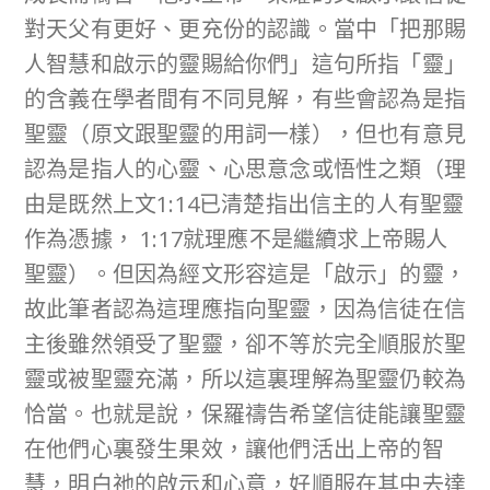
對天父有更好、更充份的認識。當中「把那賜
人智慧和啟示的靈賜給你們」這句所指「靈」
的含義在學者間有不同見解，有些會認為是指
聖靈（原文跟聖靈的用詞一樣），但也有意見
認為是指人的心靈、心思意念或悟性之類（理
由是既然上文1:14已清楚指出信主的人有聖靈
作為憑據， 1:17就理應不是繼續求上帝賜人
聖靈）。但因為經文形容這是「啟示」的靈，
故此筆者認為這理應指向聖靈，因為信徒在信
主後雖然領受了聖靈，卻不等於完全順服於聖
靈或被聖靈充滿，所以這裏理解為聖靈仍較為
恰當。也就是說，保羅禱告希望信徒能讓聖靈
在他們心裏發生果效，讓他們活出上帝的智
慧，明白祂的啟示和心意，好順服在其中去達