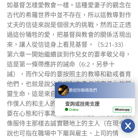
如基督怎樣愛教會一樣。這種愛妻子的觀念在
古代的希羅世界中並不存在，所以這教導對作
丈夫的信徒來說是個很大的挑戰，然而正正透
過這份犧牲的愛，把基督與教會的關係活現出
來，讓人從信徒身上看見基督。（5:21-33）
第六章一開始繼續談到作兒女的要孝敬父母，
這是第一條帶應許的誡命（6:2，另參十
誡），而作父母的要按照主的教導和勸戒養育
他們，也就是說父母絕對有責任培育子女的屬
歡迎你聯絡我們
靈生命，這是來自上帝對父母的召命。另外，
作僕人的和主人的，都同時因著基督的信仰而
查詢或技術支援
Online
Whatsapp
要在心態和行事為人上有所改變：作僕人的要
像服侍主那樣去誠實聽地上的主人（在現今來
說也可指在職場中下屬與雇主、上司的情