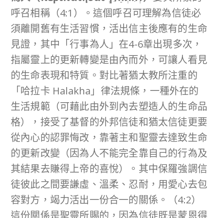
呼召相稱（4:1）。這個呼召可理解為信徒必
須離開舊有生活習慣，活出信主後應有的生命
見證，其中「行事為人」在4-6章出現多次，
指屬靈上的更新轉變是由內而外，可讓人看見
的生命表現和特質。對比著猶太教所注重的
「哈拉卡 Halakha」律法規條，一種外在的
生活規範（可藉此由外到內去塑造人的生命品
格），接受了基督的外邦信徒和猶太信徒更要
從內心的認罪悔改，靠著主和聖靈去達致生命
的更新改變（因為人不能完全靠自己的行為及
其結果去賺得上帝的喜悅）。其中保羅強調信
徒彼此之間要謙虛、溫柔、忍耐，用愛心去包
容對方，竭力活出一份合一的關係。（4:2）
這份關係是聖靈所賜的，因為信徒既是蒙恩得