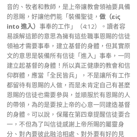
音的、牧者和教師，是上帝讓教會領袖要具備
的恩賜，好讓他們能「裝備聖徒，
做（
εἰς
into
進入）
事奉的工作」（4:12）。讀者容
易誤解這節的意思為擁有這些職事恩賜的信徒
領袖才需要事奉，建立基督的身體，但其實原
文的意思是裝備所有信徒「進入」事奉，一同
建立起基督的身體！所以真正健康的教會和信
仰群體，應當「全民皆兵」，不是讓所有工作
都留待有恩賜的人做，而是未肯定自己有甚麼
恩賜的信徒也需要參與，並順服於有恩賜的人
的帶領，為的是要按上帝的心意一同建造基督
的身體。可以說，保羅在第四章提醒信徒要合
一，不但為了叫信徒感謝上帝所賜的屬靈身
分、對內要彼此融洽相處、對外要有好的見