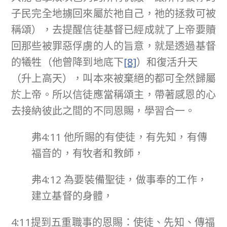
子民完全地擄回來屬於祂自己，祂的拯救可被
稱頌），去提醒信徒基督已經成就了上帝要贖
回那些被罪惡俘虜的人的旨意，就是透過基督
的犧牲（他曾降到地底下
[8]
）和復活升天
（升上高天），叫本來被棄絕的都可全然歸屬
於上帝。所以信徒應當稱頌主，帶著感恩的心
去接納彼此之間的不同恩賜，學習合一。
弗4:11 他所賜的有使徒，有先知，有傳
福音的，有牧者和教師，
弗4:12 為要裝備聖徒，做事奉的工作，
建立基督的身體，
4:11提到五重職事的恩賜：使徒、先知、傳福