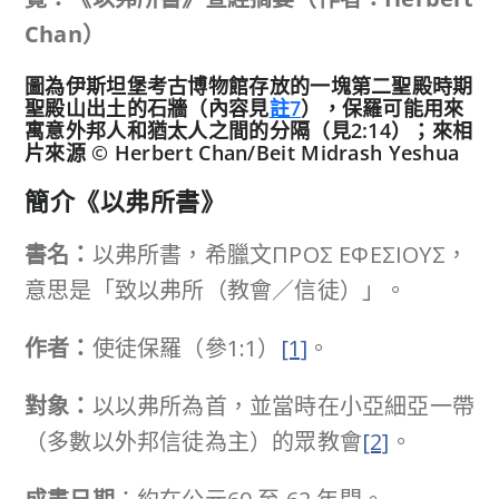
Chan
）
圖為伊斯坦堡考古博物館存放的一塊第二聖殿時期
聖殿山出土的石牆（內容見
註7
），保羅可能用來
寓意外邦人和猶太人之間的分隔（見2:14）；來相
片來源 © Herbert Chan/Beit Midrash Yeshua
簡介《以弗所書》
書名：
以弗所書，希臘文ΠΡΟΣ ΕΦΕΣΙΟΥΣ，
意思是「致以弗所（教會／信徒）」。
作者：
使徒保羅（參1:1）
[1]
。
對象：
以以弗所為首，並當時在小亞細亞一帶
（多數以外邦信徒為主）的眾教會
[2]
。