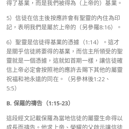
得了基業，而是我們被得為（上帝的）基業。
5）信徒在信主後按應許會有聖靈的內住為印
記，表明我們是屬於上帝的（另參羅8:16）。
6）聖靈是信徒得基業的憑據（1:14）。這才
是關乎信徒將要得的基業，而信主所領受的聖
靈就是一個憑據，這就如首期一樣，讓信徒確
信上帝必定會按照祂的應許去賜下其他的屬靈
祝福和祂永遠的同在。（另參林後1:22、
5:5）
B. 保羅的禱告（
1:15-23
）
這段經文記載保羅為當地信徒的屬靈生命得以
成長而禱告。他求上帝、榮耀的父啟示讓信徒