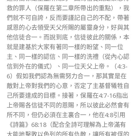
救的罪人（保羅在第二章所帶出的重點），我
們就不可自誇，反而要謹記自己的不配，帶著
感恩的心去領受天父所賜的屬靈身分，好與其
他信徒合一。而說到底，信徒彼此的關係，本
就是建基於大家有著同一樣的盼望、同一位
主、同一樣的認信、同一樣的洗禮（從內心認
信到外在的儀式）、同一位天父上帝。（4:3-
6）假如我們認為無需努力合一，那其實是在
敵對上帝對我們的心意，否定了主基督犧牲自
己所要達成的目標。接著，保羅在4:7-16指出
上帝賜各信徒不同的恩賜，所以彼此必然會有
所不同，但仍必須在主裏合一，他在4:8引用
《詩篇》68:18（配合全詩可理解為上帝滿有
大能地擊敗以色列的所有仇敵，讓所有被俘的