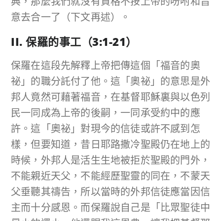
典，那麼我們就沒有資格不按上帝的吩咐和旨
意去合一了（下文再述）。
II. 保羅的事工（
3:1-21
）
保羅在這段先解釋上帝把傳這個「福音的奧
祕」的職分託付了他。這「奧祕」的意思是外
邦人竟然可藉著福音，在基督耶穌裏與以色列
民一同成為上帝的後嗣，一同承受約中的應
許。這「奧祕」對現今的信徒或許不感到怎
樣，但要知道，昔日耶路撒冷聖殿仍在地上的
時候，外邦人是活生生地被拒於聖殿的門外，
不能親近天父，不能經歷聖靈的同在，不蒙天
父垂聽其禱告，所以當時的外邦信徒應當因信
主而十分感恩。而保羅說自己是「比眾聖徒中