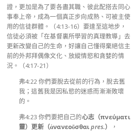
證，更加是為了要各盡其職、彼此配搭去同心
事奉上帝，成為一個真正步向成熟、可被主使
用的信徒群體。（4:13-16）要達至這地步，
信徒必須被「在基督裏所學習的真理教導」去
更新改變自己的生命，好讓自己懂得棄絕信主
前的外邦拜偶像文化、放縱情慾和貪婪的情
況。（4:17-21）
弗4:22 你們要脫去從前的行為，脫去舊
我；這舊我是因私慾的迷惑而漸漸敗壞
的。
弗4:23 你們要把自己的
心志（
πνεύματι
靈）更新（
ἀνανεοῦσθαι
pres.
）
，