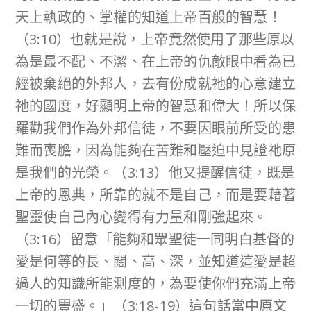
天上執政的、掌權的知道上帝百般的智慧！
（3:10）也就是說，上帝竟然使用了那些原以
為是最不配、不潔、在上帝的仇敵眼中看為已
經被棄絕的外邦人，去有份成就祂的心意建立
祂的國度，好顯明上帝的智慧和偉大！所以保
羅勸我們作為外邦信徒，不要因眼前所受的患
難而喪膽，因為能夠在苦難和壓迫中見證祂原
是我們的光榮。（3:13）他又提醒信徒，既是
上帝的恩典，所靠的就不是自己，而是要藉著
聖靈使自己內心變得有力量和剛強起來。
（3:16）留意「能夠和眾聖徒一同明白基督的
愛是何等的長、闊、高、深，並知道這愛是超
過人的知識所能測度的，為要使你們充滿上帝
一切的豐盛。」（3:18-19）這句話當中原文