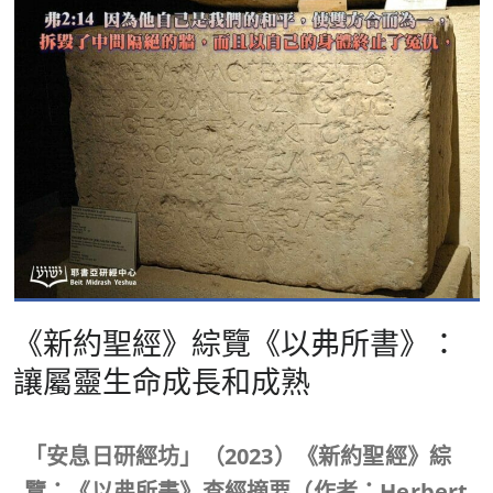
《新約聖經》綜覽《以弗所書》：
讓屬靈生命成長和成熟
「安息日研經坊」（
2023
）《新約聖經》綜
覽：《以弗所書》查經摘要（作者：
Herbert