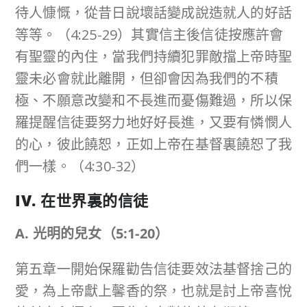
待人慷慨，從昔日說壞話變成說造就人的好話
等等。（4:25-29）其實信主後信徒按應許會
有聖靈的內住，當我們持續犯罪敵擋上帝時聖
靈未必會就此離開，但卻會因為我們的不積
極、不願意改變和不長進而憂傷難過，所以保
羅提醒信徒要努力地好好長進，又要有憐憫人
的心，彼此饒恕，正如上帝在基督裏饒恕了我
們一樣。（4:30-32）
IV. 在世界裏的信徒
A. 光明的兒女（
5:1-20
）
第五章一開始保羅勸告信徒要效法基督捨己的
愛，為上帝獻上馨香的祭，也就是討上帝喜悅