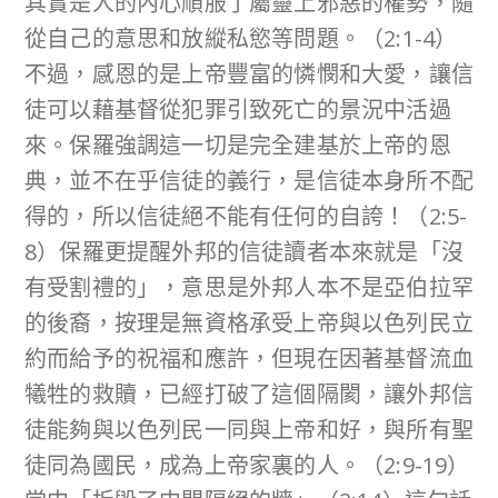
其實是人的內心順服了屬靈上邪惡的權勢，隨
從自己的意思和放縱私慾等問題。（2:1-4）
不過，感恩的是上帝豐富的憐憫和大愛，讓信
徒可以藉基督從犯罪引致死亡的景況中活過
來。保羅強調這一切是完全建基於上帝的恩
典，並不在乎信徒的義行，是信徒本身所不配
得的，所以信徒絕不能有任何的自誇！（2:5-
8）保羅更提醒外邦的信徒讀者本來就是「沒
有受割禮的」，意思是外邦人本不是亞伯拉罕
的後裔，按理是無資格承受上帝與以色列民立
約而給予的祝福和應許，但現在因著基督流血
犧牲的救贖，已經打破了這個隔閡，讓外邦信
徒能夠與以色列民一同與上帝和好，與所有聖
徒同為國民，成為上帝家裏的人。（2:9-19）