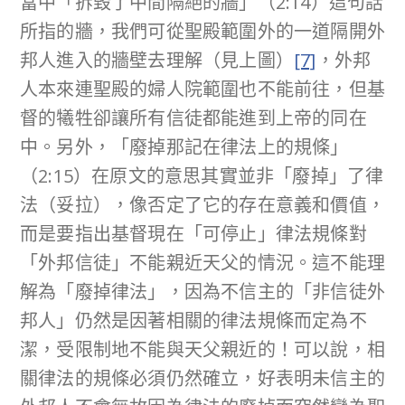
當中「拆毀了中間隔絕的牆」（2:14）這句話
所指的牆，我們可從聖殿範圍外的一道隔開外
邦人進入的牆壁去理解（見上圖）
[7]
，外邦
人本來連聖殿的婦人院範圍也不能前往，但基
督的犧牲卻讓所有信徒都能進到上帝的同在
中。另外，「廢掉那記在律法上的規條」
（2:15）在原文的意思其實並非「廢掉」了律
法（妥拉），像否定了它的存在意義和價值，
而是要指出基督現在「可停止」律法規條對
「外邦信徒」不能親近天父的情況。這不能理
解為「廢掉律法」，因為不信主的「非信徒外
邦人」仍然是因著相關的律法規條而定為不
潔，受限制地不能與天父親近的！可以說，相
關律法的規條必須仍然確立，好表明未信主的