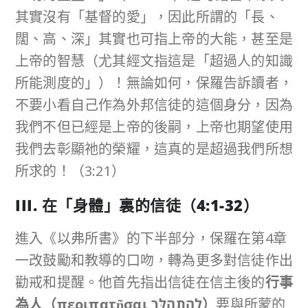
其實沒有「基督的愛」，因此所謂的「長、
闊、高、深」其實也可指上帝的大能，甚至是
上帝的智慧（尤其經文指這是「超過人的知識
所能測度的」）！無論如何，保羅告訴讀者，
不要小看自己作為外邦信徒的這個身分，因為
我們不但已經是上帝的後嗣，上帝也期望使用
我們去彰顯祂的榮耀，這真的是超過我們所想
所求的！（3:21）
III.
在「身體」裏的信徒（
4:1-32
）
進入《以弗所書》的下半部分，保羅在第4章
一改鼓勵和教導的口吻，轉為更多對信徒作出
勸戒和提醒。他首先指出信徒在信主後的
行事
為人（
περιπατῆσαι
לְהִתְהַלֵּךְ
）
要與所蒙的