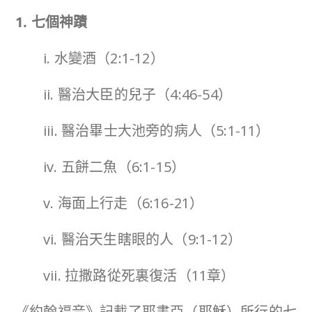
1. 七個神蹟
i. 水變酒（2:1-12）
ii. 醫治大臣的兒子（4:46-54）
iii. 醫治畢士大池旁的病人（5:1-11）
iv. 五餅二魚（6:1-15）
v. 海面上行走（6:16-21）
vi. 醫治天生瞎眼的人（9:1-12）
vii. 拉撒路從死裏復活（11章）
《約翰福音》記載了耶書亞（耶穌）所行的七