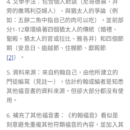
4. 文學手法：包含個人對談（尼哥德慕、井
旁的撒瑪利亞婦人）、與猶太人的爭論（例
如：五餅二魚中指自己的肉可以吃），並前部
分1-12章環繞著四個猶太人的傳統（婚禮、
聖殿、猶太人的官或拉比、雅各井）和四個節
期（安息日、逾越節、住棚節、獻殿節
[2]
）。
5. 資料來源：來自約翰自己，由他所建立的
門徒編寫（見註一），估計約翰或編者是知悉
其他福音書的資料來源，但卻大部分都沒有使
用。
6. 補充了其他福音書：《約翰福音》看似是
刻意避免重複其他符類福音的內容，並加入其