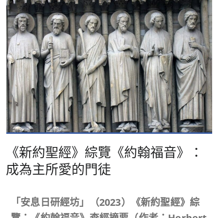
《新約聖經》綜覽《約翰福音》：
成為主所愛的門徒
「安息日研經坊」（
2023
）《新約聖經》綜
覽：《約翰福音》查經摘要（作者：
Herbert