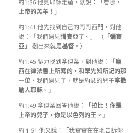
約1:36 他見耶穌走過，就說：「看哪，
上帝的羔羊
！」
約1:41 他先找到自己的哥哥西門，對他
說：「我們遇見
彌賽亞
了。」 （
「彌賽
亞」
翻出來就是
基督
。）
約1:45 腓力找到拿但業，對他說：「
摩
西在律法書上所寫的，和眾先知所記的那
一位
，我們遇見了，就是約瑟的兒子
拿撒
勒人耶穌
。」
約1:49 拿但業回答他說：「
拉比！你是
上帝的兒子，你是以色列的王。
」
約 1:51 他又說：「我實實在在地告訴你