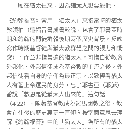
願在猶太往來，因為
猶太人
想要殺他。
《約翰福音》常用「猶太人」來指當時的猶太
教領袖（這福音書成書較晚，包含了耶書亞時
期和約翰的門徒群體後期兩個歷史背景，反映
寫作時期基督徒與猶太教群體之間的張力和衝
突），而並非指普遍的猶太人。可惜自從教會
外邦化、外邦信徒成為基督教的主流之後，外
邦信徒看自身的信仰為最正宗，以致輕看猶太
人有著上帝選民的身分，忘了耶書亞（耶穌）
曾說「救恩是從猶太人出來的」這句話
（4:22）。隨著基督教成為羅馬國教之後，教
會在往後的歷史裏更一直傾向按字面意思去理
解《約翰福音》中的「猶太人」為所有的猶太