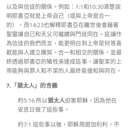
以及與信徒的關係。例如：1:1和10:30清楚說
明耶書亞就是上帝自己（或與上帝是合一
的），而14:23也解釋耶書亞在離世後會藉著
聖靈讓自己和天父可繼續與門徒同在。這讓作
為信徒的我們而言，能更明白到上帝是何等喜
歡能與人建立團契、合一和相交的關係，並最
終透過耶書亞的犧牲來達成這事，讓聖潔的上
帝能夠與罪人和不潔的人最終能復和與同在。
7.
「猶太人」的含義
約5:16 所以
猶太人
迫害耶穌，因為他在
安息日做了這些事。
約7:1 這些事以後，耶穌周遊加利利，不