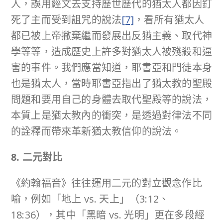
人，誤用經文去支持歷世歷代的猶太人都因釘
死了主而受到詛咒的說法
[7]
，看所有猶太人
都已被上帝撇棄繼而發展出反猶主義、取代神
學等等，造成歷史上許多對猶太人被殘殺和逼
害的事件。我們應當知道，耶書亞和門徒本身
也是猶太人，當時耶書亞指出了猶太教的聖殿
問題和要用自己的身體去取代聖殿等的說法，
本質上是猶太教內的衝突，是透過對律法不同
的詮釋而帶來革新猶太教信仰的說法。
8. 二元對比
《約翰福音》往往運用二元的對立觀念作比
喻，例如「地上 vs. 天上」（3:12、
18:36），其中「黑暗 vs. 光明」更在多段經