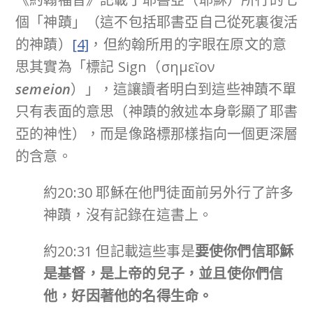
個「神蹟」（這不包括耶書亞自己從死裏復活
的神蹟）
[4]
，但約翰所用的字眼在原文的意
思其實為「標記 Sign（σημεῖον
semeion
）」，這讓讀者明白到這些神蹟不單
只有表面的意思（神蹟的敘述本身彰顯了耶書
亞的神性），而是像路標那樣指向一個更深層
的含意。
約20:30 耶穌在他門徒面前另外行了許多
神蹟，沒有記錄在這書上。
約20:31 但記載這些事是
要使你們信耶穌
是基督，是上帝的兒子，並且使你們信
他，好因著他的名得生命。