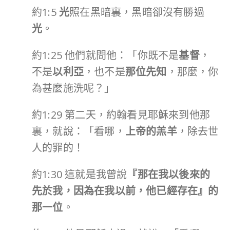
約1:5
光
照在黑暗裏，黑暗卻沒有勝過
光
。
約1:25 他們就問他：「你既不是
基督
，
不是
以利亞
，也不是
那位先知
，那麼，你
為甚麼施洗呢？」
約1:29 第二天，約翰看見耶穌來到他那
裏，就說：「看哪，
上帝的羔羊
，除去世
人的罪的！
約1:30 這就是我曾說
『那在我以後來的
先於我，因為在我以前，他已經存在』的
那一位
。