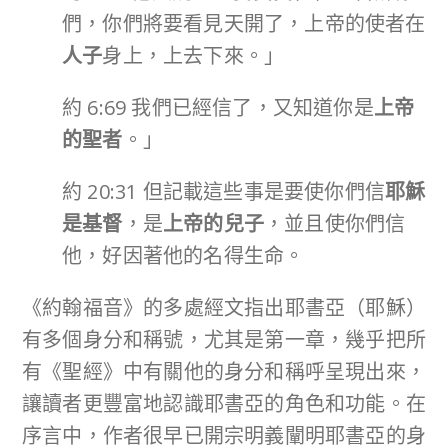
們，你們將要看見天開了，上帝的使者在
人子
身上，上去下來。」
約 6:69 我們已經信了，又知道你是
上帝
的聖者
。」
約 20:31 但記載這些事是要使你們信
耶穌
是基督
，是
上帝的兒子
，並且使你們信
他，好因著他的名得生命。
《約翰福音》的多處經文指出耶書亞（耶穌）
有多個身分和稱號，尤其是第一章，幾乎把所
有《聖經》中有關他的身分和稱呼呈現出來，
讓讀者更豐富地認識耶書亞的角色和功能。在
序言中，作者很早已開宗明義闡明耶書亞的身