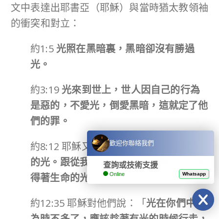
文中表達出耶書亞（耶穌）與當時猶太教領袖
的衝突和對立：
約1:5
光照在黑暗裏，黑暗卻沒有勝過
光。
約3:19
光來到世上，世人因自己的行為
是惡的，不愛光，倒愛黑暗，這就定了他
們的罪。
歡迎你聯絡我們
約8:12 耶穌又對眾人說：「
我就是世界
的光。跟從我的，必不在黑暗裏走，卻要
查詢或技術支援
得著生命的光。」
Online
Whatsapp
約12:35 耶穌對他們說：「
光在你們中間
為時不多了，應該趁著有光的時候行走，