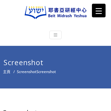
耶書亞研經中心
從猶太文化認識主耶穌，從猶太
根源明白聖經，成為更好的門徒
Screenshot
主頁
/
Screenshot
Screenshot