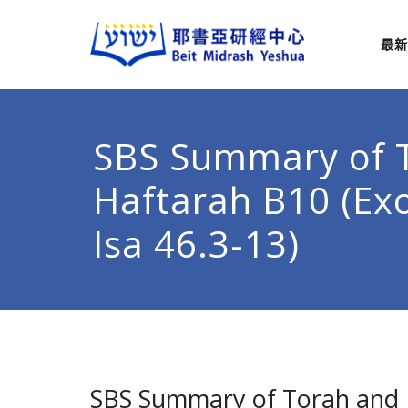
最新
耶
從猶太
SBS Summary of 
Haftarah B10 (Exo
Isa 46.3-13)
SBS Summary of Torah and Ha