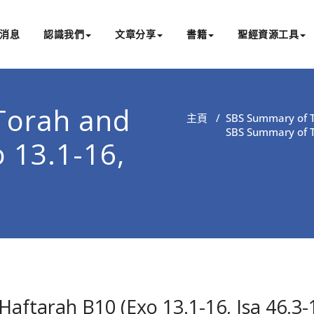
消息
認識我們
文章分享
書籍
聖經資源工具
書亞研經中心
文化認識主耶穌，從猶太根源明白聖經，成為更好的門徒
Torah and
主頁
/
SBS Summary of T
SBS Summary of T
 13.1-16,
ftarah B10 (Exo 13.1-16, Isa 46.3-