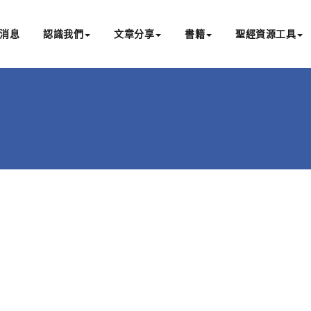
消息
認識我們
文章分享
書籍
聖經資源工具
書亞研經中心
文化認識主耶穌，從猶太根源明白聖經，成為更好的門徒