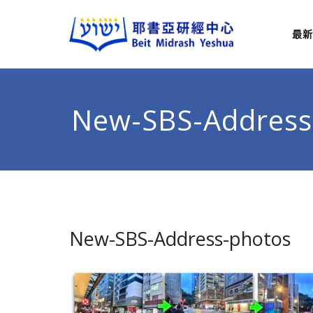
最新
耶
從猶太
New-SBS-Address
New-SBS-Address-photos