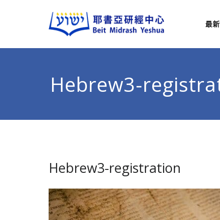
最新
耶
從猶太
Hebrew3-registra
Hebrew3-registration