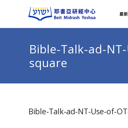
最新
耶
從猶太
Bible-Talk-ad-NT
square
Bible-Talk-ad-NT-Use-of-OT