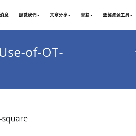
消息
認識我們
文章分享
書籍
聖經資源工具
書亞研經中心
文化認識主耶穌，從猶太根源明白聖經，成為更好的門徒
-Use-of-OT-
-square