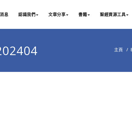
消息
認識我們
文章分享
書籍
聖經資源工具
書亞研經中心
文化認識主耶穌，從猶太根源明白聖經，成為更好的門徒
202404
主頁
/