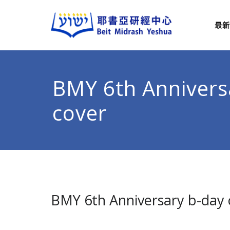
最新
耶
從猶太
BMY 6th Annivers
cover
BMY 6th Anniversary b-day 