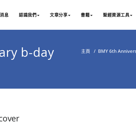
消息
認識我們
文章分享
書籍
聖經資源工具
書亞研經中心
文化認識主耶穌，從猶太根源明白聖經，成為更好的門徒
ary b-day
主頁
/
BMY 6th Annivers
cover