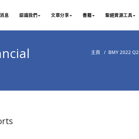
消息
認識我們
文章分享
書籍
聖經資源工具
書亞研經中心
文化認識主耶穌，從猶太根源明白聖經，成為更好的門徒
ncial
主頁
/
BMY 2022 Q2 
orts