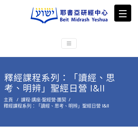
耶書亞研經中心
從猶太文化認識主耶穌，從猶太
根源明白聖經，成為更好的門徒
釋經課程系列：「讀經、思
考、明辨」聖經日營 I&II
主頁
/
課程∙講座∙聖經營∙團契
/
釋經課程系列：「讀經、思考、明辨」聖經日營 I&II