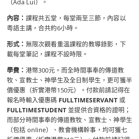
（Ada Lui）。
內容：
課程共五堂
，
每堂兩至三節，
內容
以
粵語主講，
合共約6小時。
形式：
無限次觀看重溫課程
的
教導錄影
，下
載每堂筆記，課程不設時限
。
學費：
港幣300元。
而
全時間事奉的傳道教
牧、宣教士、神學生及全日制學生，更可獲半
價優惠（折實港幣150元）
。
付款前
請記得在
報名時輸入優惠碼
FULLTIMESERVANT
或
FULLTIME
STUDENT
並提供合資格的證明；
而部分
時間事奉的傳道教牧、宣教士、神學生
（包括 online）、
教會
機構幹事，均可獲七