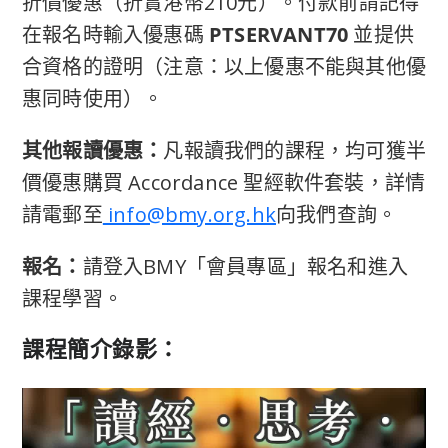
折價優惠（折實港幣210元）
。
付款前
請記得
在報名時輸入優惠碼
PTSERVANT70
並提供
合資格的證明（注意：以上優惠不能與其他優
惠同時使用）。
其他報讀優惠：
凡報讀我們的課程，均可獲半
價優惠購買 Accordance 聖經軟件套裝，詳情
請電郵至
info@bmy.org.hk
向我們查詢。
報名：
請
登入BMY「會員專區」報名和進入
課程學習。
課程簡介錄影：