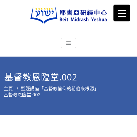
耶書亞研經中心
從猶太文化認識主耶穌，從猶太
根源明白聖經，成為更好的門徒
基督教恩臨堂.002
主頁
/
聖經講座「基督教信仰的希伯來根源」
基督教恩臨堂.002