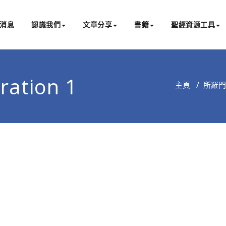
消息
認識我們
文章分享
書籍
聖經資源工具
書亞研經中心
文化認識主耶穌，從猶太根源明白聖經，成為更好的門徒
ration 1
主頁
/
所羅門