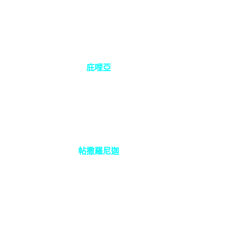
庇哩亞
帖撒羅尼迦