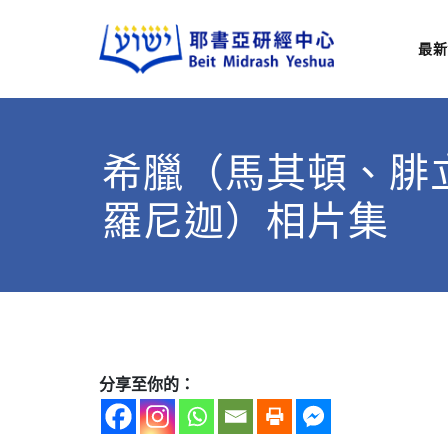
最新
耶
從猶太
希臘（馬其頓、腓
羅尼迦）相片集
分享至你的：