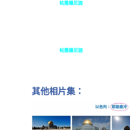
帖撒羅尼迦
帖撒羅尼迦
其他相片集：