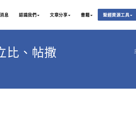
消息
認識我們
文章分享
書籍
聖經資源工具
書亞研經中心
文化認識主耶穌，從猶太根源明白聖經，成為更好的門徒
立比、帖撒