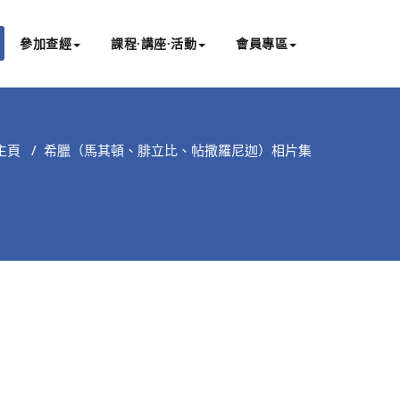
參加查經
課程∙講座∙活動
會員專區
主頁
/
希臘（馬其頓、腓立比、帖撒羅尼迦）相片集