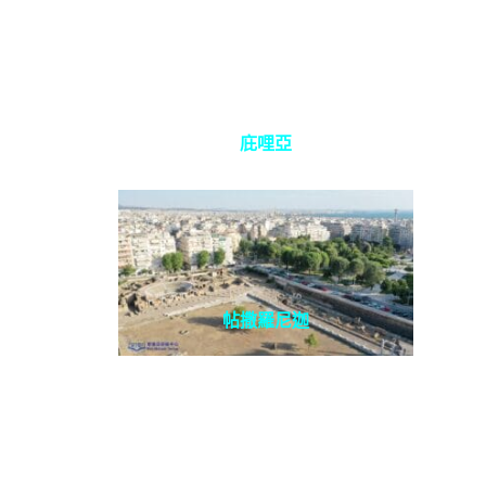
庇哩亞
帖撒羅尼迦