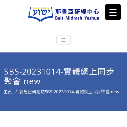
耶書亞研經中心
從猶太文化認識主耶穌，從猶太
根源明白聖經，成為更好的門徒
SBS-20231014-實體網上同步
聚會-new
主頁
/
安息日研經坊
SBS-20231014-實體網上同步聚會-new