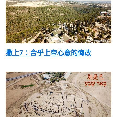
撒上7：合乎上帝心意的悔改