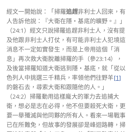
經文一開始說：「掃羅
追趕
非利士人回來，有
人告訴他說：『大衛在隱‧基底的曠野。』」
（24:1）經文只說掃羅追趕非利士人，沒有提
及他跟非利士人打仗，有可能非利士人犯境這
消息不一定如實發生，而是上帝用這個「消
息」再次救大衛脫離掃羅的手（參23:14），
及後當掃羅知道大衛逃到隱‧基底，就「從以
色列人中挑選三千精兵，率領他們往野羊
[1]
的磐石去，尋索大衛和跟隨他的人。」
（24:2）掃羅動用這樣龐大的軍力去追捕大
衛，想必是志在必得，他不但要殺死大衛，更
要一舉殲滅與他同夥的所有人。看來一場戰事
已在所難免，但故事的發展卻是峰迴路轉，掃