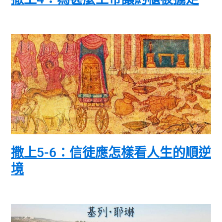
撒上5-6：信徒應怎樣看人生的順逆
境