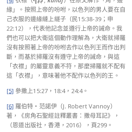
[4]
衣襟（
כְּנַֽף
;
kanaf
）在原文解作「角，邊
緣」。按照上帝的吩咐，以色列的男人要在自
己衣服的邊緣縫上繸子（民15:38-39；申
22:12），代表他記念並遵行上帝的誡命。我
們也可以把大衛這個動作理解為，大衛就掃羅
沒有按照著上帝的吩咐去作以色列王而作出判
斷，而基於掃羅沒有遵守上帝的誡命，與這
「衣襟」的屬靈意義不符，那麼掃羅就不配有
這「衣襟」，意味著他不配作以色列的王。
[5]
參撒上15:27，18:4，24:4。
[6]
羅伯特‧范諾伊（J. Robert Vannoy）
著，《房角石聖經註釋叢書：撒母耳記》，
（恩道出版社，香港，2016），頁299。