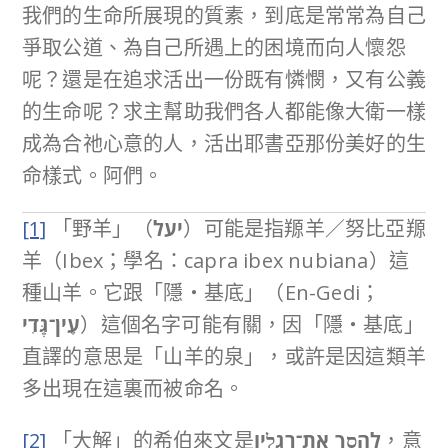
我們的生命所展現的質素，到底是常常為自己
爭取公道、為自己所遇上的困境而向人懷怨
呢？還是在追求活出一份既有憐憫，又有公義
的生命呢？求主幫助我們各人都能像大衛一樣
成為合祂心意的人，活出耶書亞那份美好的生
命樣式。阿們。
[1]
「野羊」（
יעל
）可能是指羱羊／努比亞羱
羊（Ibex；學名：capra ibex nubiana）這
種山羊。它跟「隱‧基底」（En-Gedi；
עֵֽין־גֶּֽדִי
）這個名字可能有關，因「隱‧基底」
直譯的意思是「山羊的泉」，或許是因這類羊
多出現在這裏而被命名。
[2]
「大解」的希伯來文是
לְהָסֵ֣ךְ אֶת־רַגְלָ֑יו
，意