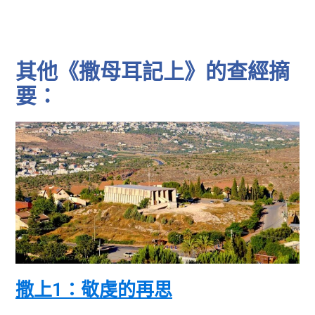
其他《撒母耳記上》的查經摘
要：
撒上1：敬虔的再思