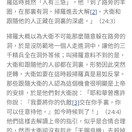
羅這時竟然「人有三急」，他「到了路旁的羊
圈，在那裏有洞，掃羅進去大解
[2]
。大衛和
跟隨他的人正藏在洞裏的深處。」（24:3）
掃羅大概以為大衛不可能那麼隨意躲在路旁的
洞，於是沒防範地一個人走進洞中，讓他的三
千精兵全在洞外等候；叫掃羅意料不到的是，
大衛和跟隨他的人卻都在洞裏，形勢因此突然
逆轉，大衛如要在這時殺掃羅真是易如反掌。
那些跟隨大衛的人認為這個機會很明顯是上帝
的安排，於是他們對大衛說：「耶和華曾應許
你說：『我要將你的仇敵
[3]
交在你手裏，你
可以任意待他。』如今時候到了！」（24:4）
他們這樣去解讀上帝的指引，似乎是合情合理
的，然而大衛卻沒有趁此「天賜良機」去殺掉