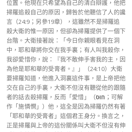
位置。他現在只希望為自己的清白辯護，他把
掃羅追殺自己的原因，歸咎於他聽信了人的讒
言（24:9；另參19章），這雖然不是掃羅追
殺大衛的惟一原因，但卻為掃羅提供了一個下
台階。大衛接著說：「今日你親眼看見在洞
中，耶和華將你交在我手裏；有人叫我殺你，
我卻愛惜你，說：『我不敢伸手害我的主，因
為他是耶和華的受膏者。』」（24:10）大衛
要掃羅知道，他進入洞裏這件事，是上帝把他
交在自己的手裏，大衛不但沒有聽從他的跟隨
者的話去殺掃羅，反而「愛惜」（
חוּס
；可解
作「施憐憫」）他，這全是因為掃羅仍然有著
「耶和華的受膏者」這個君王身分。換言之，
正是掃羅與上帝的這份關係叫大衛不但沒有伸