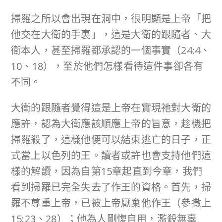
掃羅之所以會出現在洞中，很明顯是上帝「把
他交在大衛的手裏」，這是大衛的跟隨者、大
衛本人，甚至掃羅都承認的一個事實（24:4、
10、18），至於他們怎樣看待這件事卻各有
不同。
大衛的跟隨者覺得這是上帝在實現祂對大衛的
應許，認為大衛應該順應上帝的旨意，趁機把
掃羅殺了，這樣他便可以結束逃亡的日子，正
式當上以色列的王。讀者或許也會支持他們這
樣的解讀，因為自第15章起直到今章，我們
看到掃羅已完全失去了作王的資格。首先，掃
羅不尊重上帝，已被上帝厭棄他作王（參撒上
15:23、28）；他為人剛愎自用，濫殺無辜