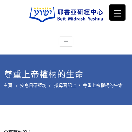
耶書亞研經中心
從猶太文化認識主耶穌，從猶太
根源明白聖經，成為更好的門徒
尊重上帝權柄的生命
主頁
/
安息日研經坊
/
撒母耳記上
/
尊重上帝權柄的生命