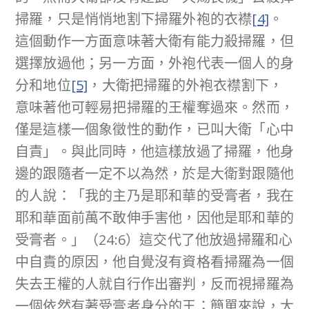
掃羅，只是悄悄地割下掃羅外袍的衣襟
[4]
。
這個動作一方面意味著大衛有能力殺掃羅，但
選擇放過他；另一方面，外袍代表一個人的身
分和地位
[5]
，大衛把掃羅的外袍衣襟割下，
意味著他可輕易把掃羅的王權奪過來。然而，
僅是這樣一個象徵性的動作，已叫大衛「心中
自責」。與此同時，他這樣放過了掃羅，他身
邊的跟隨者一定不以為然，於是大衛對跟隨他
的人說：「我的主乃是耶和華的受膏者，我在
耶和華面前萬不敢伸手害他，因他是耶和華的
受膏者。」（24:6）這交代了他放過掃羅和心
中自責的原因，他自覺沒有資格看掃羅為一個
失去王權的人就自行作出審判，反而視掃羅為
一個依然有著受膏者身分的王；簡單來說，大