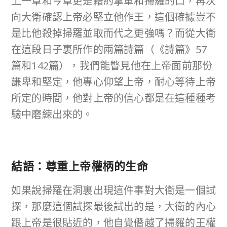
上一章和今章更是藉約拿單和掃羅的口，再次
向大衛確認上帝必堅立他作王，這個確據豈不
是比他殺掉掃羅並取而代之更強嗎？而從大衛
在這段日子裏所作的兩篇詩篇（《詩篇》57
篇和142篇），我們能瞥見他在上帝面前那份
謙卑和堅定，他專心仰望上帝，耐心等待上帝
所定的時間，他對上帝的信心都是在這種種考
驗中磨練出來的。
結語：尊重上帝權柄的生命
如果說掃羅在洞裏出現這件事對大衛是一個試
探，那麼這個試探最後試出的是，大衛的內心
跟上帝是很貼近的，他自覺僭越了掃羅的王權