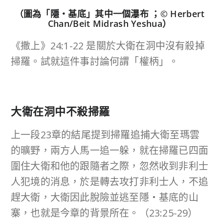
（圖為「隱‧基底」其中一個瀑布 ；
© Herbert
Chan/Beit Midrash Yeshua
）
《撒上》24:1-22 是關於大衛在洞中沒有殺掉
掃羅。試就這件事討論何謂「權柄」。
大衛在洞中不殺掃羅
上一段23章的結尾提到掃羅追捕大衛至瑪雲
的曠野，兩方人馬一追一躲，就在掃羅已四面
圍住大衛和他的跟隨者之際，忽然收到非利士
人犯境的消息，於是轉去攻打非利士人，不追
趕大衛，大衛因此脫險並逃至隱‧基底的山
寨，也就是今章的背景所在。（23:25-29）