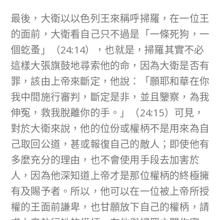
最後，大衛以以色列王來稱呼掃羅，在一位王
的面前，大衛看自己只不過是「一條死狗，一
個虼蚤」（24:14），也就是，掃羅其實不必
這樣大張旗鼓地尋索他的命，因為大衛是否有
罪，該由上帝來斷定，他說：「願耶和華在你
我中間施行審判，斷定是非，並且鑒察，為我
伸冤，救我脫離你的手。」（24:15）可見，
對於大衛來說，他的位份或權柄不是用來為自
己取回公道，甚或報復自己的敵人；即使他有
多麼充分的理由，也不會使用手段去加害於
人，因為他深知道上帝才是那位權柄的終極擁
有及賜予者。所以，他可以在一位被上帝所授
權的王面前謙卑，也甘願放下自己的權柄，請