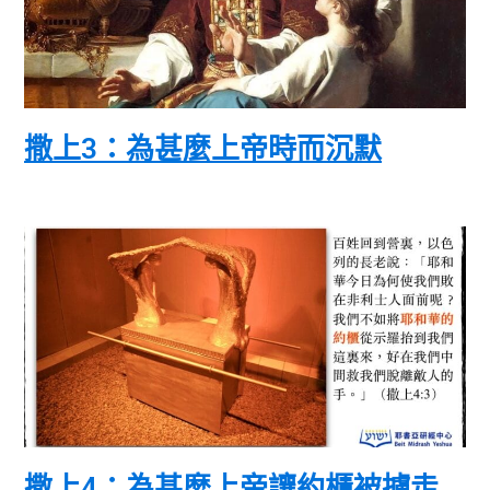
撒上3：為甚麼上帝時而沉默
撒上4：為甚麼上帝讓約櫃被擄走