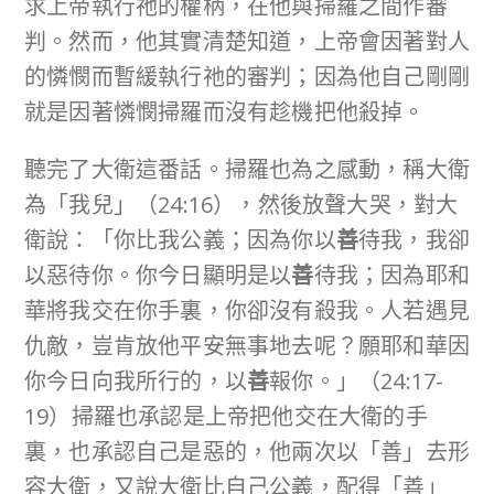
求上帝執行祂的權柄，在他與掃羅之間作審
判。然而，他其實清楚知道，上帝會因著對人
的憐憫而暫緩執行祂的審判；因為他自己剛剛
就是因著憐憫掃羅而沒有趁機把他殺掉。
聽完了大衛這番話。掃羅也為之感動，稱大衛
為「我兒」（24:16），然後放聲大哭，對大
衛說：「你比我公義；因為你以
善
待我，我卻
以惡待你。你今日顯明是以
善
待我；因為耶和
華將我交在你手裏，你卻沒有殺我。人若遇見
仇敵，豈肯放他平安無事地去呢？願耶和華因
你今日向我所行的，以
善
報你。」（24:17-
19）掃羅也承認是上帝把他交在大衛的手
裏，也承認自己是惡的，他兩次以「善」去形
容大衛，又說大衛比自己公義，配得「善」