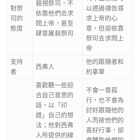
藐視祭司，不
對祭
以透過禱告尋
依靠他們去求
司的
求上帝的心
問上帝，甚至
態度
意，但卻依靠
肆意屠殺祭司
祭司去求問上
帝
支持
他的跟隨者和
西弗人
者
約拿單
喜歡聽一些迎
不會一意孤
合自己意思的
行，也不會為
話，以「印
討好跟隨他的
證」自己的想
人而按他們的
法；他對西弗
喜好行事，卻
人所提供的線