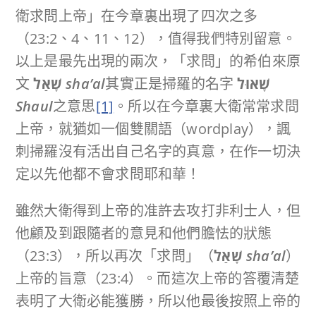
衛求問上帝」在今章裏出現了四次之多
（23:2、4、11、12），值得我們特別留意。
以上是最先出現的兩次，「求問」的希伯來原
文
שָׁאַל
sha’al
其實正是掃羅的名字
שָׁאוּל
Shaul
之意思
[1]
。所以在今章裏大衛常常求問
上帝，就猶如一個雙關語（wordplay），諷
刺掃羅沒有活出自己名字的真意，在作一切決
定以先他都不會求問耶和華！
雖然大衛得到上帝的准許去攻打非利士人，但
他顧及到跟隨者的意見和他們膽怯的狀態
（23:3），所以再次「求問」（
שָׁאַל
sha’al
）
上帝的旨意（23:4）。而這次上帝的答覆清楚
表明了大衛必能獲勝，所以他最後按照上帝的