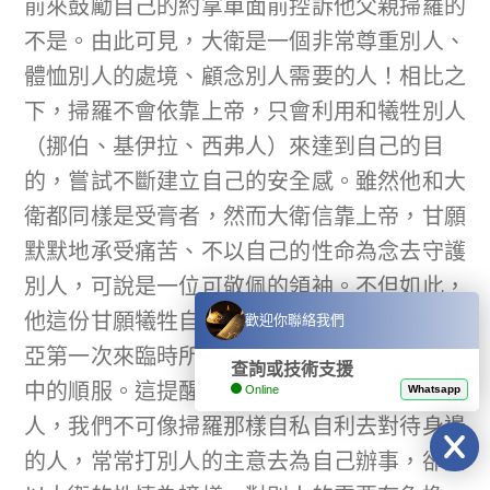
前來鼓勵自己的約拿單面前控訴他父親掃羅的
不是。由此可見，大衛是一個非常尊重別人、
體恤別人的處境、顧念別人需要的人！相比之
下，掃羅不會依靠上帝，只會利用和犧牲別人
（挪伯、基伊拉、西弗人）來達到自己的目
的，嘗試不斷建立自己的安全感。雖然他和大
衛都同樣是受膏者，然而大衛信靠上帝，甘願
默默地承受痛苦、不以自己的性命為念去守護
別人，可說是一位可敬佩的領袖。不但如此，
他這份甘願犧牲自己的情操，正好預表著耶書
歡迎你聯絡我們
亞第一次來臨時所展現的謙卑、忍耐，和受苦
查詢或技術支援
中的順服。這提醒我們作為上帝的信徒和僕
Online
Whatsapp
人，我們不可像掃羅那樣自私自利去對待身邊
的人，常常打別人的主意去為自己辦事，卻要