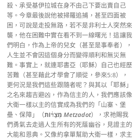
殺、承受基伊拉城在身不由己下要出賣自己
等。今章最後說他被掃羅追捕，甚至四面被
困，可說是走投無路，若不是非利士人突然來
襲，他在困難中實在看不到一線曙光！這讓我
們明白，作為上帝的兒女（甚至是事奉者），
人生並不會因這個身分而變得順利和無災無
難。事實上，就連耶書亞（耶穌）自己也經歷
苦難（甚至藉此才學會了順從，參來5:8），
更何況是我們這些跟隨者呢？與其以「耶穌」
之名來趨吉避凶，作為信主的人，我們應該像
大衛一樣以主的信實成為我們的「山寨、堡
壘、保障」（
מְּצָד֔וֹת
Metzadot
），求祂賜我
們勇氣去走過人生所有的死蔭幽谷，見證主的
大能和恩典。又像約拿單幫助大衛一樣，求主