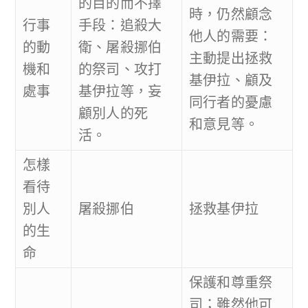
的目的而不擇
時，仍然顧念
行事
手段：追殺大
他人的需要：
的動
衛、屠殺挪伯
主動提出拯救
機和
的祭司、攻打
基伊拉、顧及
處事
基伊拉等，妄
同行者的憂慮
顧別人的死
和意見等。
活。
怎樣
看待
別人
屠殺挪伯
拯救基伊拉
的生
命
保護和尊重祭
司；雖然他可