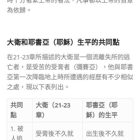
時十分著緊上帝的看法，凡事都以上帝的旨意
為依歸。
大衛和耶書亞（耶穌）生平的共同點
在21-23章所描述的大衛是一個流離失所的逃
亡者，是受苦的受膏者（彌賽亞），他與耶書
亞第一次降臨地上時所遭遇的經歷有不少相似
之處，現以下表列出。
共同
大衛（21-23
耶書亞（耶
點
章）
穌）的生平
1. 被
受膏後不久就
出生後不久就
人追