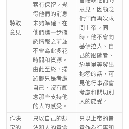
會聽取他們的
索有保留，覺
意見，因顧念
得他們的消息
他們而再次求
聽取
未夠準確，在
問上帝。同
意見
他們進一步確
時，他不會向
認情報之前並
基伊拉人、自
不會為此多花
己的跟隨者、
時間和資源。
約拿單等發出
由此至終，掃
抱怨的話，可
羅都只是考慮
見他行事都會
自己，沒有顧
考慮和關切別
念那些支持他
人的感受。
的人的感受。
作決
只以自己的想
只以上帝的旨
定的
法和人的意念
意作為行事和