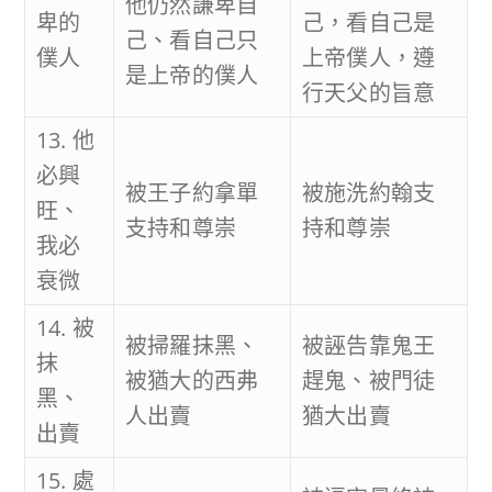
他仍然謙卑自
卑的
己，看自己是
己、看自己只
僕人
上帝僕人，遵
是上帝的僕人
行天父的旨意
13. 他
必興
被王子約拿單
被施洗約翰支
旺、
支持和尊崇
持和尊崇
我必
衰微
14. 被
被掃羅抹黑、
被誣告靠鬼王
抹
被猶大的西弗
趕鬼、被門徒
黑、
人出賣
猶大出賣
出賣
15. 處