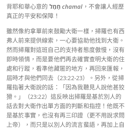
背耶和華心意的
חָמַל
chamal
，不會讓人經歷
真正的平安和保障！
雖然像約拿單前來鼓勵大衛一樣，掃羅也有西
弗人前來提供線索，一心要協助他找到大衛。
然而掃羅對這班自己的支持者態度傲慢，沒有
即時領情，而是要他們再去確實查明大衛的住
處和行蹤，看準他藏匿的地方，再回來匯報，
屆時才與他們同去（23:22-23）。另外，從掃
羅指著大衛說的話：「因為我聽見人說他甚狡
猾。」（23:22）這反映出掃羅是基於別人的
話去對大衛作出單方面的判斷和指控！他既不
是基於事實，也沒有再三印證（更不用說求問
上帝），而只是以別人的流言蜚語，再加上自