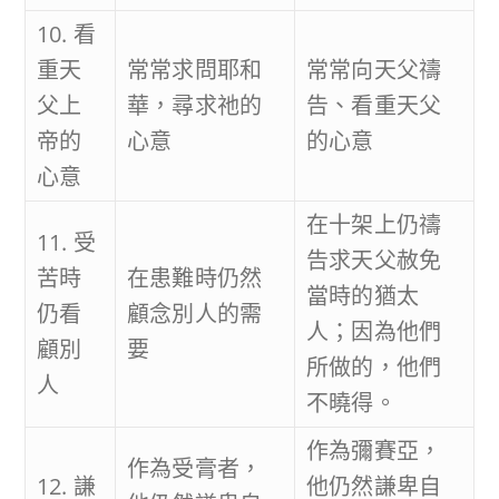
10. 看
重天
常常求問耶和
常常向天父禱
父上
華，尋求祂的
告、看重天父
帝的
心意
的心意
心意
在十架上仍禱
11. 受
告求天父赦免
苦時
在患難時仍然
當時的猶太
仍看
顧念別人的需
人；因為他們
顧別
要
所做的，他們
人
不曉得。
作為彌賽亞，
作為受膏者，
12. 謙
他仍然謙卑自