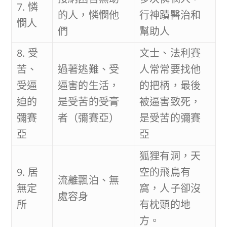
7. 憐
的人，憐憫他
行神蹟醫治和
憫人
們
幫助人
8. 受
文士、法利賽
苦、
過著逃難、受
人常常要找他
受逼
逼害的生活，
的把柄，最後
迫的
是受苦的受膏
被逼害致死，
彌賽
者（彌賽亞）
是受苦的彌賽
亞
亞
狐狸有洞，天
9. 居
空的飛鳥有
流離飄泊、無
無定
窩，人子卻沒
處容身
所
有枕頭的地
方。