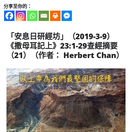
分享至你的：
「安息日研經坊」（
2019-3-9
）
《撒母耳記上》
23:
1-29
查經摘要
（
21
）（作者： Herbert Chan）