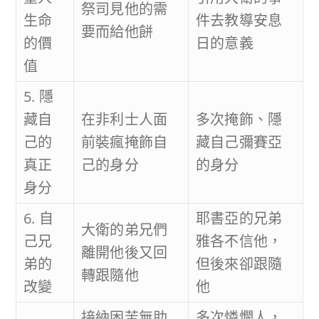
祭司見他的需
生命
件去教導安息
要而給他餅
的價
日的意義
值
5. 隱
藏自
在非利士人面
多次掩飾、隱
己的
前裝瘋掩飾自
藏自己彌賽亞
真正
己的身分
的身分
身分
6. 自
耶書亞的兄弟
大衛的弟兄們
己兄
雅各不信他，
離開他後又回
弟的
但後來卻跟隨
轉跟隨他
改變
他
接納困苦無助
多次憐憫人，