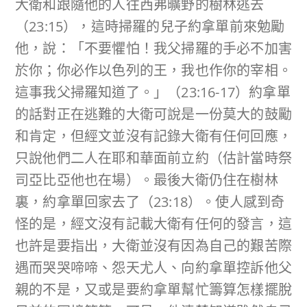
大衛和跟隨他的人往西弗曠野的樹林逃去
（23:15），這時掃羅的兒子約拿單前來勉勵
他，說：「不要懼怕！我父掃羅的手必不加害
於你；你必作以色列的王，我也作你的宰相。
這事我父掃羅知道了。」（23:16-17）約拿單
的話對正在逃難的大衛可說是一份莫大的鼓勵
和肯定，但經文並沒有記錄大衛有任何回應，
只說他們二人在耶和華面前立約（估計當時祭
司亞比亞他也在場）。最後大衛仍住在樹林
裏，約拿單回家去了（23:18）。使人感到奇
怪的是，經文沒有記載大衛有任何的發言，這
也許是要指出，大衛並沒有因為自己的艱苦際
遇而哭哭啼啼、怨天尤人、向約拿單控訴他父
親的不是，又或是要約拿單幫忙籌算怎樣擺脫