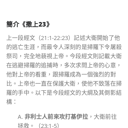
簡介《撒上
23
》
上一段經文（21:1-22:23）記述大衛開始了他
的逃亡生涯，而最令人深刻的是掃羅下令屠殺
祭司，完全地藐視上帝。今段經文則記載大衛
在逃避掃羅的追捕時，多次求問上帝的心意，
他對上帝的看重，跟掃羅成為一個強烈的對
比。上帝也一直在保護大衛，使他不致落在掃
羅的手中。以下是今段經文的大綱及其倒影結
構：
A.
非利士人前來攻打基伊拉
，大衛前往
拯救。（23:1-5）