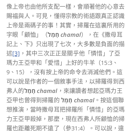
像上帝也由他所支配一樣，會順著他的心意去
賜福與人。可見，懂得宗教的術語跟真正認識
上帝是兩碼子的事！其實，掃羅在這裏所用的
字眼「顧恤」（
חָמַל
chamal
），在《撒母耳
記上、下》只出現了七次，大多數是負面的描
述
[3]
，其中三次正正是關乎他「憐惜」了亞
瑪力王亞甲和「愛惜」上好的牛羊（15:3、
9、15），沒有按上帝的命令去消滅他們。這
可以說是作者的一個敘事手法，以掃羅得到西
弗人的
חָמַל
chamal
，來讓讀者想起亞瑪力王
亞甲也曾得到掃羅的
חָמַל
chamal
。按這個聯
想推演，當時撒母耳把掃羅所「憐惜」的亞瑪
力王亞甲殺掉，那麼，現在西弗人所顧恤的掃
羅也距離死期不遠了（參31:4）。可以說，違