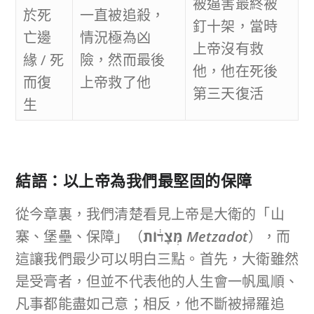
被逼害最終被
於死
一直被追殺，
釘十架，當時
亡邊
情況極為凶
上帝沒有救
緣 / 死
險，然而最後
他，他在死後
而復
上帝救了他
第三天復活
生
結語：以上帝為我們最堅固的保障
從今章裏，我們清楚看見上帝是大衛的「山
寨、堡壘、保障」（
מְּצָד֔וֹת
Metzadot
），而
這讓我們最少可以明白三點。首先，大衛雖然
是受膏者，但並不代表他的人生會一帆風順、
凡事都能盡如己意；相反，他不斷被掃羅追