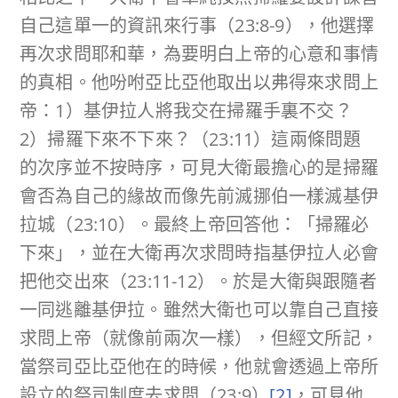
自己這單一的資訊來行事（23:8-9），他選擇
再次求問耶和華，為要明白上帝的心意和事情
的真相。他吩咐亞比亞他取出以弗得來求問上
帝：1）基伊拉人將我交在掃羅手裏不交？
2）掃羅下來不下來？（23:11）這兩條問題
的次序並不按時序，可見大衛最擔心的是掃羅
會否為自己的緣故而像先前滅挪伯一樣滅基伊
拉城（23:10）。最終上帝回答他：「掃羅必
下來」，並在大衛再次求問時指基伊拉人必會
把他交出來（23:11-12）。於是大衛與跟隨者
一同逃離基伊拉。雖然大衛也可以靠自己直接
求問上帝（就像前兩次一樣），但經文所記，
當祭司亞比亞他在的時候，他就會透過上帝所
設立的祭司制度去求問（23:9）
[2]
，可見他