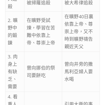
被掃羅追殺
被大希律追殺
殺
在曠野40日裏
2. 曠
在曠野受試
依靠上帝、尊
野中
煉，學習在苦
崇上帝，又不
的鍛
難中依靠上
時到曠野禱告
鍊
帝、尊崇上帝
親近天父
3. 肉
身上
曾向井旁的撒
曾向挪伯的祭
有缺
馬利亞婦人要
司要餅吃
乏、
水喝
需要
4. 看
重人
引用大衛的事