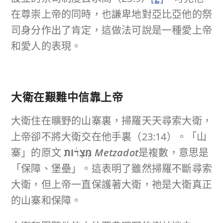
在尊崇上帝的同時，也謙卑地對亞比亞他的祭
司身分作出了肯定，這做法可說是一種愛上帝
和愛人的表現。
大衛在艱難中
信靠上帝
大衛住在曠野的山寨裏，掃羅天天尋索大衛，
上帝卻不將大衛交在他手裏（23:14）。「山
寨」的原文
מְּצָד֔וֹת
Metzadot
是複數，意思是
「保障、堡壘」。這表明了雖然掃羅不斷尋索
大衛，但上帝一直保護著大衛，祂是大衛真正
的山寨和保障。