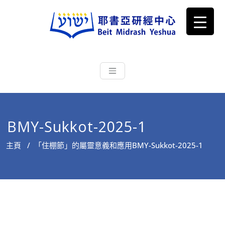
耶書亞研經中心
從猶太文化認識主耶穌，從猶太
根源明白聖經，成為更好的門徒
BMY-Sukkot-2025-1
主頁
/
「住棚節」的屬靈意義和應用
BMY-Sukkot-2025-1